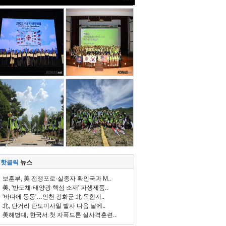
핫클릭
뉴스
보훈부, 美 전쟁포로·실종자 확인국과 M..
美, '반도체·태양광 핵심 소재' 파생제품..
'바다에 둥둥'…인천 강화군 北 목함지..
北, 단거리 탄도미사일 발사 다음 날에..
美해병대, 한국서 첫 자폭드론 실사격훈련..