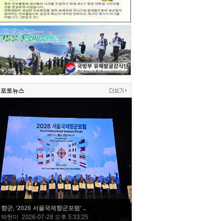
포토뉴스
향군, '2026 서울국제향군포럼' ..
박현미 2026-07-28 오후 5:33:25