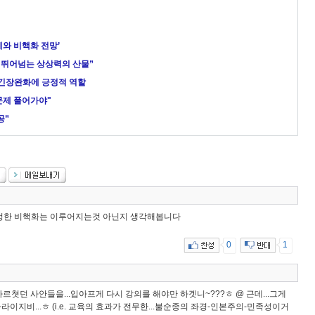
와 비핵화 전망’
식 뛰어넘는 상상력의 산물”
 긴장완화에 긍정적 역할
 문제 풀어가야"
공”
정한 비핵화는 이루어지는것 아닌지 생각해봅니다
0
1
가르쳣던 사안들을...입아프게 다시 강의를 해야만 하겟니~???ㅎ @ 근데...그게
라이지비...ㅎ (i.e. 교육의 효과가 전무한...불순종의 좌경-인본주의-민족성이거