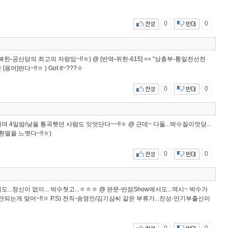
0
0
= 북한-공산당의 최고의 자랑임~!!ㅎ) @ [반역-위헌-615] == "상층부-통일전선전
[용어]란다~!!ㅎ ) Got it~???ㅎ
0
0
 치며 4일밤/낮을 통곡햇던 사람도 잇엇단다~~!!ㅎ @ 근데~ 다들...박수질이엇당...
환멸을 느꼇다~!!ㅎ)
0
0
...정신이 없이... 박수쳣고...ㅎㅎㅎ @ 판문-반점Show에서도...역시~ 박수가
 안되는게 맞어~!!ㅎ P.S) 전직-송영인/김기삼씨 같은 부류가...진성-안기부출신이