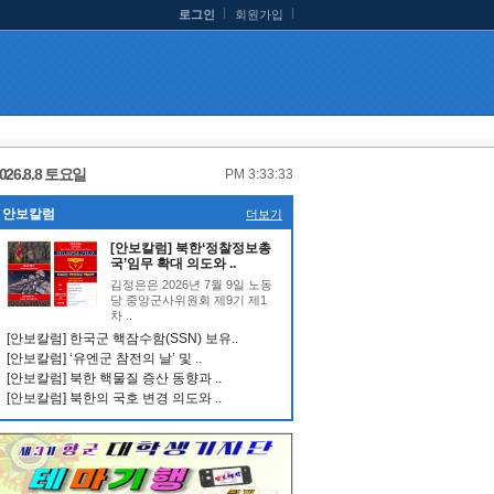
로그인
회원가입
026.8.8 토요일
PM 3:33:34
안보칼럼
더보기
[안보칼럼] 북한‘정찰정보총
국’임무 확대 의도와 ..
김정은은 2026년 7월 9일 노동
당 중앙군사위원회 제9기 제1
차 ..
[안보칼럼] 한국군 핵잠수함(SSN) 보유..
[안보칼럼] ‘유엔군 참전의 날’ 및 ..
[안보칼럼] 북한 핵물질 증산 동향과 ..
[안보칼럼] 북한의 국호 변경 의도와 ..