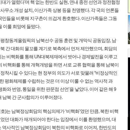
시대가 열렸다'며 핵 없는 한반도 실현, 연내 종전 선언과 정전협정
무소 개성 설치, 이산가족 상봉 등을 천명했다. 각 국의 언론들
 국민들을 비롯해 지구촌이 뜨겁게 환호했다. 이산가족들은 그동
을 이룰 희망에 들떴다.
2월 평창동계올림픽의 남북선수 공동 훈련 및 개막식 공동입장, 남
북 간 대화의 물꼬를 계기로 북측에서 먼저 제안했으며, 회담의
이는 비핵화를 통해 UN대북제재에서 벗어나 경제발전을 이루고
의 비핵화를 통해 개혁개방을 하면 서로 교류 협력을 통해 남북이
정착시킬 수 있다는 현 정부의 의도가 서로 맞물려 “비정상적인
 평화체제를 수립하는 것은 더 이상 미룰 수 없는 역사적 과
화와 번영, 통일을 위한 판문점 선언’을 낳았다. 이어 같은 해 9
해 남북 간 군사합의가 이루어졌다.
)는 남북정상회담의 핵심의제가 ‘비핵화’였던 만큼, 북한 비핵
었던 대화가 재개되어야 한다는 입장에서 이를 환영했으며, 대
는 역사적인 남북정상회담이 북한의 비핵화로 이어져, 한반도의