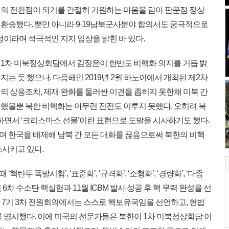
의 전환점이 되기를 간절히 기원하는 마음을 담아 판문점 정상
환송했다. 뿐만 아니라 9·19남북군사분야 합의서도 궁극적으로
정이라며 적극적인 지지 입장을 밝힌 바 있다.
 제1차 미북정상회담에서 김정은이 한반도 비핵화 의지를 거듭 밝
는 듯 했으나, 다음해인 2019년 2월 하노이에서 개최된 제2차
의 상응조치, 제재 완화를 둘러싼 이견을 좁히지 못한채 미북 간
했을뿐 북한 비핵화는 아무런 진전도 이루지 못했다. 오히려 북
하면서 ‘크리스마스 선물’이란 표현으로 도발을 시사하기도 했다.
 한국을 배제해 남북 간 모든 대화를 끊음으로써 북한의 비핵
소시키고 있다.
‘핵탄두 폭발시험’, ‘표준화’, ‘규격화’, ‘소형화’, ‘경량화’, ‘다종
월 6차 수소탄 핵실험과 11월 ICBM 발사 성공 후 핵 무력 완성을 선
동당 7기 3차 전원회의에서는 스스로 핵보유국임을 선언하고, 헌법
를 명시했다. 이에 미국의 전문가들은 북한이 1차 미북정상회담 이