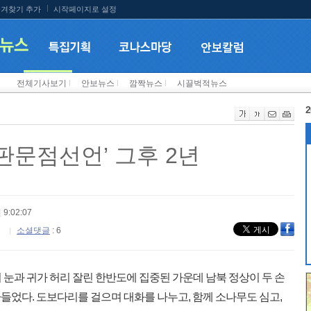
겨찾기 추가
시작페이지로 설정
전체기사보기
l
안보뉴스
l
깜짝뉴스
l
시끌벅적뉴스
2
7 판문점선언’ 그후 2년
 9:02:07
소셜댓글
: 6
세계의 눈과 귀가 허리 잘린 한반도에 집중된 가운데 남북 정상이 두 손
들었다. 도보다리를 걸으며 대화를 나누고, 함께 소나무도 심고,