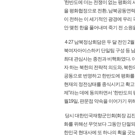
'한반도에 더는 전쟁이 없는 평화의 
을 평화협정으로 전환, 남북공동연락사
이 전하는 이 세기적인 광경에 우리
안 맺힌 한을 풀어내며 죽기 전 소원
4·27 남북정상회담은 두 달 전인 
북여자아이스하키 단일팀 구성 등 남
최대 관심사는 종전과 비핵화였다. 
자 하는 북한의 전략적 의도와, 북한
공동으로 번영하고 한반도에 평화를 
현재의 정전상태를 종식시키고 확고한
제”라는 데에 동의하면서 ‘한반도의 평
월19일, 판문점 약속을 이어가기 위
당시 대한민국재향군인회(회장 김진호
화를 위해선 무엇보다 그동안 단절되
한민국 현대사에 또 하나의 획을 긋