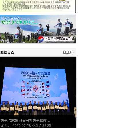
포토뉴스
향군, '2026 서울국제향군포럼' ..
박현미 2026-07-28 오후 5:33:25