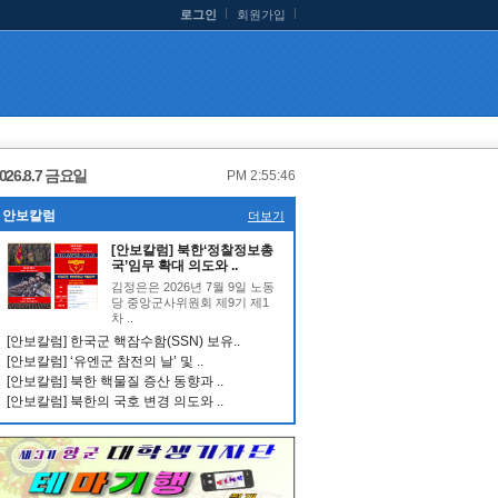
로그인
회원가입
026.8.7 금요일
PM 2:55:47
안보칼럼
더보기
[안보칼럼] 북한‘정찰정보총
국’임무 확대 의도와 ..
김정은은 2026년 7월 9일 노동
당 중앙군사위원회 제9기 제1
차 ..
[안보칼럼] 한국군 핵잠수함(SSN) 보유..
[안보칼럼] ‘유엔군 참전의 날’ 및 ..
[안보칼럼] 북한 핵물질 증산 동향과 ..
[안보칼럼] 북한의 국호 변경 의도와 ..