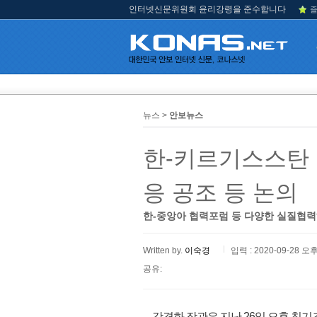
인터넷신문위원회 윤리강령을 준수합니다
즐
뉴스 >
안보뉴스
한-키르기스스탄 
응 공조 등 논의
한-중앙아 협력포럼 등 다양한 실질협
Written by.
이숙경
입력 : 2020-09-28 오후
공유:
강경화 장관은 지난 26일 오후 