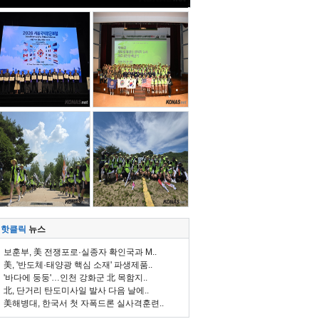
핫클릭
뉴스
보훈부, 美 전쟁포로·실종자 확인국과 M..
美, '반도체·태양광 핵심 소재' 파생제품..
'바다에 둥둥'…인천 강화군 北 목함지..
北, 단거리 탄도미사일 발사 다음 날에..
美해병대, 한국서 첫 자폭드론 실사격훈련..