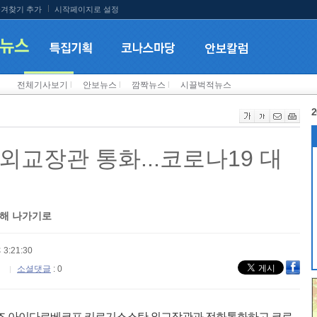
겨찾기 추가
시작페이지로 설정
전체기사보기
l
안보뉴스
l
깜짝뉴스
l
시끌벅적뉴스
2
외교장관 통화...코로나19 대
력해 나가기로
 3:21:30
소셜댓글
: 0
칭기즈 아이다르베코프 키르기스스탄 외교장관과 전화통화하고 코로