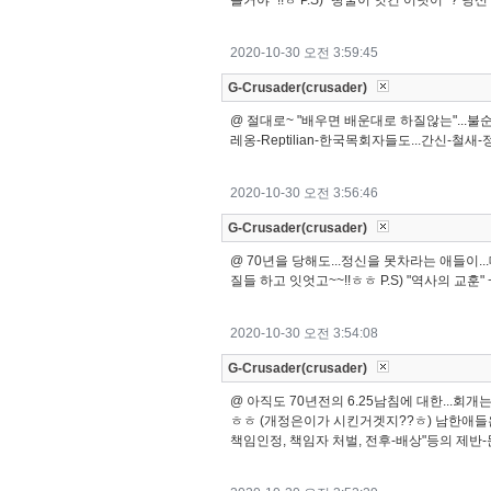
쁠거야~!!ㅎ P.S) "땅굴이 잇긴 어딧어~? 
2020-10-30 오전 3:59:45
G-Crusader(crusader)
@ 절대로~ "배우면 배운대로 하질않는"...불
레옹-Reptilian-한국목회자들도...간신-철
2020-10-30 오전 3:56:46
G-Crusader(crusader)
@ 70년을 당해도...정신을 못차라는 애들이...
질들 하고 잇엇고~~!!ㅎㅎ P.S) "역사의 교훈"
2020-10-30 오전 3:54:08
G-Crusader(crusader)
@ 아직도 70년전의 6.25남침에 대한...회개
ㅎㅎ (개정은이가 시킨거겟지??ㅎ) 남한애들은...왜
책임인정, 책임자 처벌, 전후-배상"등의 제반-문