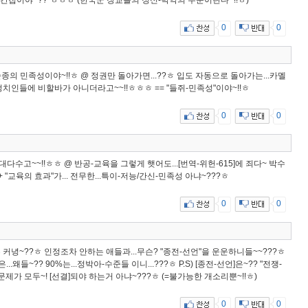
당신 간첩이야~??"ㅎㅎㅎ (한국군 장교들의 정신-박약의 수준이란다~!!ㅎ)
0
0
순종의 민족성이야~!!ㅎ @ 정권만 돌아가면...??ㅎ 입도 자동으로 돌아가는...카멜
새-정치인들에 비할바가 아니더라고~~!!ㅎㅎㅎ == "들쥐-민족성"이야~!!ㅎ
0
0
대다수고~~!!ㅎㅎ @ 반공-교육을 그렇게 햇어도...[번역-위헌-615]에 죄다~ 박수
 + "교육의 효과"가... 전무한...특이-저능/간신-민족성 아냐~???ㅎ
0
0
는 커녕~??ㅎ 인정조차 안하는 애들과...무슨? "종전-선언"을 운운하니들~~???ㅎ
들~?? 90%는...정박아-수준들 이니...???ㅎ P.S) [종전-선언]은~?? "전쟁-
제가 모두~! [선결]되야 하는거 아냐~???ㅎ (=불가능한 개소리뿐~!!ㅎ)
0
0