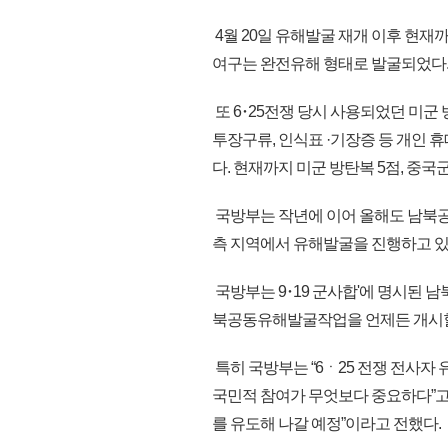
4월 20일 유해발굴 재개 이후 현재까
여구는 완전유해 형태로 발굴되었다
또 6･25전쟁 당시 사용되었던 미군
투장구류, 인식표 ·기장증 등 개인 휴
다. 현재까지 미군 방탄복 5점, 중국
국방부는 작년에 이어 올해도 남북
측 지역에서 유해발굴을 진행하고 있
국방부는 9･19 군사합'에 명시된
북공동유해발굴작업을 언제든 개시할 
특히 국방부는 “6ㆍ25 전쟁 전사자
국민적 참여가 무엇보다 중요하다”고
를 유도해 나갈 예정”이라고 전했다.