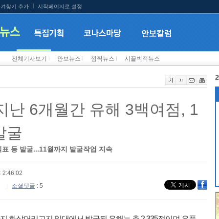
겨찾기 추가
시작페이지로 설정
전체기사보기
l
안보뉴스
l
깜짝뉴스
l
시끌벅적뉴스
2
난 6개월간 유해 3백여점, 1
발굴
표 등 발굴...11월까지 발굴작업 지속
 2:46:02
소셜댓글
: 5
까지 화살머리고지 일대에서 발굴된 유해는 총 2,335점이며 유품