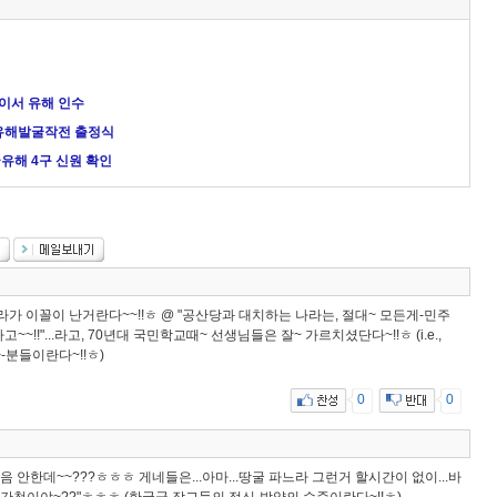
와이서 유해 인수
 유해발굴작전 출정식
굴유해 4구 신원 확인
이나라가 이꼴이 난거란다~~!!ㅎ @ "공산당과 대치하는 나라는, 절대~ 모든게-민주
~!!"...라고, 70년대 국민학교때~ 선생님들은 잘~ 가르치셨단다~!!ㅎ (i.e.,
-분들이란다~!!ㅎ)
0
0
놀음 안한데~~???ㅎㅎㅎ 게네들은...아마...땅굴 파느라 그런거 할시간이 없이...바