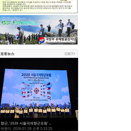
포토뉴스
향군, '2026 서울국제향군포럼' ..
박현미 2026-07-28 오후 5:33:25