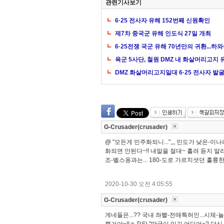
관련기사보기
6·25 전사자 유해 152번째 신원확인
제7차 중국군 유해 인도식 27일 개최
6·25전쟁 국군 유해 70년만의 귀환...하
육군 5사단, 철원 DMZ 내 화살머리고지
DMZ 화살머리고지일대 6·25 전사자 발
G-Crusader(crusader)
@ "모든게 민주화되니...",,, 민도가 낮은-
화되면 안된다~!! 내말을 절대~ 흘려 듣지 말라고~
조-벨스옹과는... 180-도로 가르치셧던 훌륭한
2020-10-30 오전 4:05:55
G-Crusader(crusader)
게네들은...?? 국내 좌빨-전매특허인...시체-