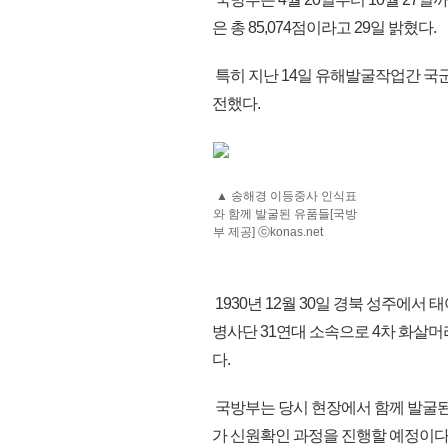
은 총 85,074점이라고 29일 밝혔다.
특히 지난 14일 유해발굴작업간 
전했다.
▲ 송해경 이등중사 인식표
와 함께 발굴된 유품들[국방
부 제공] ⓒkonas.net
1930년 12월 30일 경북 성주에서 
병사단 31연대 소속으로 4차 화살머리
다.
국방부는 당시 현장에서 함께 발굴된
가 신원확인 과정을 진행할 예정이다