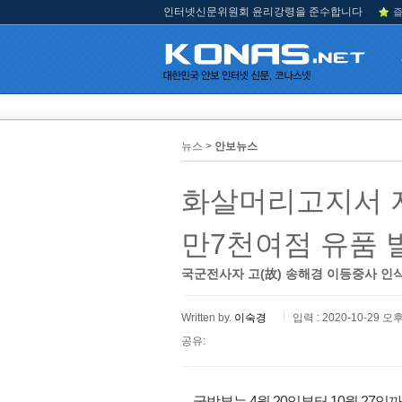
인터넷신문위원회 윤리강령을 준수합니다
즐
뉴스 >
안보뉴스
화살머리고지서 지
만7천여점 유품 
국군전사자 고(故) 송해경 이등중사 인식
Written by.
이숙경
입력 : 2020-10-29 오후
공유:
국방부는 4월 20일부터 10월 27일