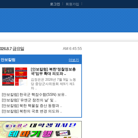
로그인
회원가입
026.8.7 금요일
AM 6:45:56
안보칼럼
더보기
[안보칼럼] 북한‘정찰정보총
국’임무 확대 의도와 ..
김정은은 2026년 7월 9일 노동
당 중앙군사위원회 제9기 제1
차 ..
[안보칼럼] 한국군 핵잠수함(SSN) 보유..
[안보칼럼] ‘유엔군 참전의 날’ 및 ..
[안보칼럼] 북한 핵물질 증산 동향과 ..
[안보칼럼] 북한의 국호 변경 의도와 ..