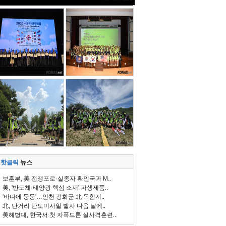
핫클릭
뉴스
보훈부, 美 전쟁포로·실종자 확인국과 M..
美, '반도체·태양광 핵심 소재' 파생제품..
'바다에 둥둥'…인천 강화군 北 목함지..
北, 단거리 탄도미사일 발사 다음 날에..
美해병대, 한국서 첫 자폭드론 실사격훈련..