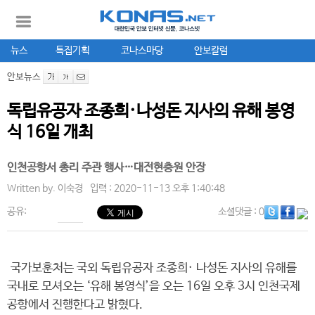
뉴스
특집기획
코나스마당
안보칼럼
안보뉴스
독립유공자 조종희·나성돈 지사의 유해 봉영
식 16일 개최
인천공항서 총리 주관 행사…대전현충원 안장
Written by.
이숙경
입력 : 2020-11-13 오후 1:40:48
공유:
소셜댓글
: 0
국가보훈처는 국외 독립유공자 조종희· 나성돈 지사의 유해를
국내로 모셔오는 ‘유해 봉영식’을 오는 16일 오후 3시 인천국제
공항에서 진행한다고 밝혔다.