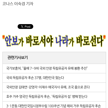
코나스 이숙경 기자
관련기사보기
국가보훈처, "올해 7~9위 국외 안장 독립유공자 유해 봉환 추진"
국외 독립유공자 후손 37명, 대한민국 찾는다
국외안장 김태연·강영각·이재수 애국지사 유해, 조국 품으로 온다
호주 거주 영국인 독립유공자 후손, '독립유공자 집' 명패 받는다
3·1운동.대한민국임시정부수립 100주년 기념 해외 거주 독립유공자 후손