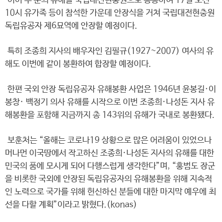
이어 두 분의 유해를 국립대전현충원으로 봉송하여 17일 오전
10시 유가족 등이 참석한 가운데 안장식을 거쳐 국립대전현충원
독립유공자 제6묘역에 안장할 예정이다.
특히 조종희 지사의 배우자인 김필규(1927~2007) 여사의 유
해도 이번에 같이 봉환하여 합장할 예정이다.
한편 국외 안장 독립유공자 유해봉환 사업은 1946년 윤봉길·이
봉창· 백정기 의사 유해를 시작으로 이번 조종희·나성돈 지사 유
해봉환을 포함해 지금까지 총 143위의 유해가 국내로 봉환됐다.
보훈처는 “올해는 코로나19 상황으로 많은 어려움이 있었으나
머나먼 이국땅에서 작고하신 조종희·나성돈 지사의 유해를 대한
민국의 품에 모시게 되어 다행스럽게 생각한다”며, “홍범도 장군
을 비롯한 국외에 안장된 독립유공자의 유해봉환을 위해 지속적
인 노력으로 국가를 위해 헌신하신 분들에 대한 마지막 예우에 최
선을 다할 계획”이라고 밝혔다.(konas)