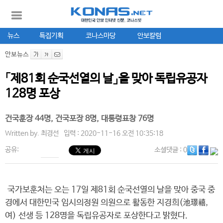
뉴스
특집기획
코나스마당
안보칼럼
안보뉴스
「제81회 순국선열의 날」을 맞아 독립유공자
128명 포상
건국훈장 44명, 건국포장 8명, 대통령표창 76명
Written by.
최경선
입력 : 2020-11-16 오전 10:35:18
공유:
소셜댓글
: 0
국가보훈처는 오는 17일 제81회 순국선열의 날을 맞아 중국 중
경에서 대한민국 임시의정원 의원으로 활동한 지경희(池璟禧,
여) 선생 등 128명을 독립유공자로 포상한다고 밝혔다.