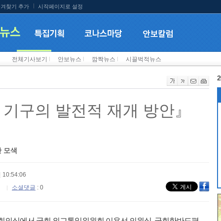
겨찾기 추가
시작페이지로 설정
전체기사보기
l
안보뉴스
l
깜짝뉴스
l
시끌벅적뉴스
2
 기구의 발전적 재개 방안』
안 모색
 10:54:06
소셜댓글
: 0
소회의실에서 국회 외교통일위원회 이용선 의원실, 국회한반도평