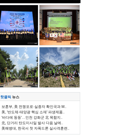
핫클릭
뉴스
보훈부, 美 전쟁포로·실종자 확인국과 M..
美, '반도체·태양광 핵심 소재' 파생제품..
'바다에 둥둥'…인천 강화군 北 목함지..
北, 단거리 탄도미사일 발사 다음 날에..
美해병대, 한국서 첫 자폭드론 실사격훈련..