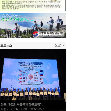
포토뉴스
향군, '2026 서울국제향군포럼' ..
박현미 2026-07-28 오후 5:33:25