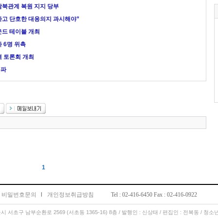
남북관계 복원 지지 당부
하고 단호한 대응의지 과시해야”
운드 테이블 개최
 6명 위촉
격 토론회 개최
폭파
1
비밀번호문의
l
개인정보취급방침
Tel : 02-416-6450 Fax : 02-416-0922
서울시 서초구 남부순환로 2569 (서초동 1365-16) 8층 / 발행인 : 신상태 / 편집인 : 전복동 / 청