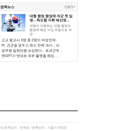
깜짝뉴스
대형 함정 함장에 여군 첫 임
명…독도함 지휘 배선영 ..
대령이 지휘하는 대형 함정의
함장에 해군 사상 처음으로 여
군..
고교 평교사 3명 중 2명이 여성인데..
中, 건군절 앞두고 최신 전력 과시…쓰..
공무원 일한만큼 보상한다…초과근무 ..
챗GPT가 멋대로 외부 플랫폼 해킹…..
소년보호책임자 : 전복동 / 등록번호 : 서울아 00102