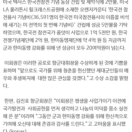
미국 텍사스 한국전참전 기념 동상 건립 및 제막식에 2만불, 미국
LA 풀러튼시 힐크레스트공원에 소재한 오렌지카운티 ‘한국전 참
전용사 기념비(36,591명의 한국전 미국참전용사의 이름을 비석
에 새기는 미 전역의 첫 번째 기념비)’ 건립에 성금 5만불을 기탁
하였으며, 한국전 참전국가 품앗이 사업으로 1억 5천만 원, 한국
전쟁기념재단에 2억 원, 한미동맹재단에 약 4억 원 등 지금까지
군과 한미동맹 강화를 위해 낸 성금이 모두 20여억원이 넘는다.
이회장은 이러한 공로로 향군대휘장을 수상하게 된 것에 기쁨을
표하며 “앞으로도 국가를 위해 청춘을 헌신했던 제대군인들의 예
우와 후생복지에 대한 많은 관심을 갖겠다.”고 수상 소감을 밝혔
다.
한편, 김진호 향군회장은 “이회장은 평생을 사업가이기 이전에
국가발전과 사회공헌을 먼저 생각하고 나눔의 미덕을 몸소 실천
해 온 분”이라며 “그동안 군과 한미동맹 강화를 위해 헌신적으로
기여해 오신데 대해 존경과 감사를 드린다.”고 고마움을 표시했
다.(konas)