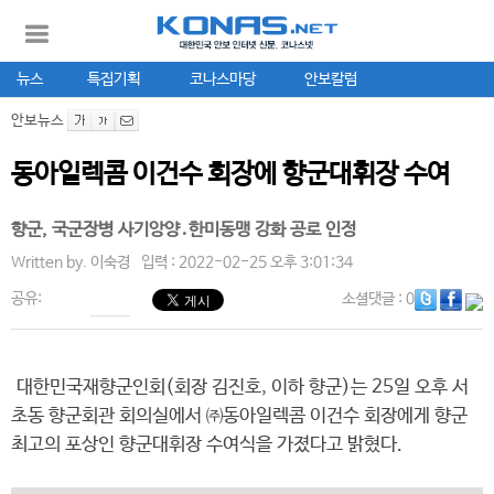
뉴스
특집기획
코나스마당
안보칼럼
안보뉴스
동아일렉콤 이건수 회장에 향군대휘장 수여
향군, 국군장병 사기앙양․한미동맹 강화 공로 인정
Written by.
이숙경
입력 : 2022-02-25 오후 3:01:34
공유:
소셜댓글
: 0
대한민국재향군인회(회장 김진호, 이하 향군)는 25일 오후 서
초동 향군회관 회의실에서 ㈜동아일렉콤 이건수 회장에게 향군
최고의 포상인 향군대휘장 수여식을 가졌다고 밝혔다.