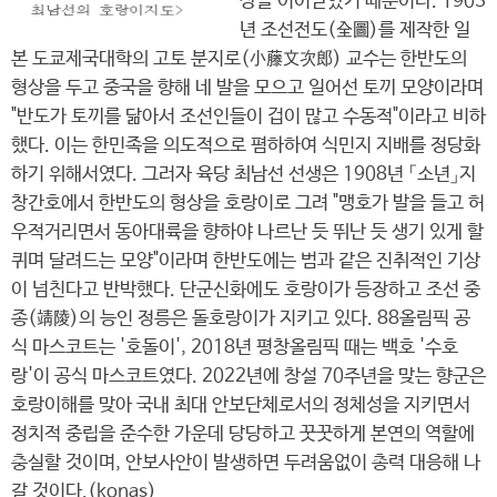
상을 이어받았기 때문이다. 1903
년 조선전도(全圖)를 제작한 일
본 도쿄제국대학의 고토 분지로(小藤文次郞) 교수는 한반도의
형상을 두고 중국을 향해 네 발을 모으고 일어선 토끼 모양이라며
"반도가 토끼를 닮아서 조선인들이 겁이 많고 수동적"이라고 비하
했다. 이는 한민족을 의도적으로 폄하하여 식민지 지배를 정당화
하기 위해서였다. 그러자 육당 최남선 선생은 1908년 「소년」지
창간호에서 한반도의 형상을 호랑이로 그려 "맹호가 발을 들고 허
우적거리면서 동아대륙을 향하야 나르난 듯 뛰난 듯 생기 있게 할
퀴며 달려드는 모양"이라며 한반도에는 범과 같은 진취적인 기상
이 넘친다고 반박했다. 단군신화에도 호랑이가 등장하고 조선 중
종(靖陵)의 능인 정릉은 돌호랑이가 지키고 있다. 88올림픽 공
식 마스코트는 '호돌이', 2018년 평창올림픽 때는 백호 '수호
랑'이 공식 마스코트였다. 2022년에 창설 70주년을 맞는 향군은
호랑이해를 맞아 국내 최대 안보단체로서의 정체성을 지키면서
정치적 중립을 준수한 가운데 당당하고 꿋꿋하게 본연의 역할에
충실할 것이며, 안보사안이 발생하면 두려움없이 총력 대응해 나
갈 것이다.(konas)