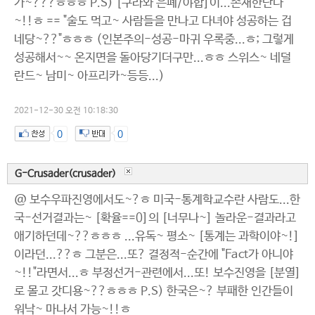
가~???ㅎㅎㅎ P.S) [구라와 은폐/야합]이...존재한단다
~!!ㅎ == "술도 먹고~ 사람들을 만나고 다녀야 성공하는 겁
네당~??"ㅎㅎㅎ (인본주의-성공-마귀 우록중...ㅎ; 그렇게
성공해서~~ 온지면을 돌아당기더구만...ㅎㅎ 스위스~ 네덜
란드~ 남미~ 아프리카~등등...)
2021-12-30 오전 10:18:30
0
0
G-Crusader(crusader)
@ 보수우파진영에서도~?ㅎ 미국-통계학교수란 사람도...한
국-선거결과는~ [확율==0]의 [너무나~] 놀라운-결과라고
애기하던데~??ㅎㅎㅎ ...유독~ 평소~ [통계는 과학이야~!]
이라던...??ㅎ 그분은...또? 결정적-순간에 "Fact가 아니야
~!!"라면서...ㅎ 부정선거-관련에서...또! 보수진영을 [분열]
로 몰고 갓디용~??ㅎㅎㅎ P.S) 한국은~? 부패한 인간들이
워낙~ 마나서 가능~!!ㅎ