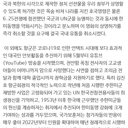
국과 북한의 시각으로 제작한 정치 선전물을 우리 정부가 상영할
수 있도록 허가한 것은 목숨 바쳐 나라를 지킨 호국영령은 물론
6․25전쟁에 참전했던 국군과 UN군을 능멸하는 것과 동시에 한
미동맹을 약화시키는 것이라고 분노하며 이 영화의 상영허가를
즉각 취소할 것을 요구해 결국 국내 유통을 취소시켰다.
이 외에도 향군은 코로나19로 인한 언택트 시대에 보다 효과적
인 대국민 안보활동을 추진하기 위해 5월부터 유튜브
(YouTube) 방송을 시작했으며, 천안함 폭침 전사자의 고교생
아들이 어머니까지 암으로 사망했다는 사연을 접하고 조의금 전
달과 함께 대학 졸업시까지 장학금을 지원하기로 했다. 특히 김진
호 향군회장의 적극적인 노력으로 작년에 처음 시행한 주한미군
재방한 사업은 고령화되어 가고 있는 UN 한국전참전용사들의 희
생정신을 기억하고, 1953년 이후 한국에 근무했던 주한미군들
의 헌신을 계승하자는 취지에서 추진되어 한미동맹 강화에 크게
기여하는 성과를 거두었으며, 국가보훈처는 참가자들의 반응이
매우 좋아 2022년부터 인원을 확대하여 매년 정례적으로 시행하