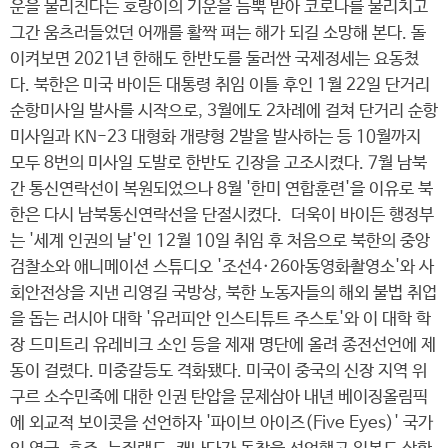
운을 물리친다는 호랑이의 기운을 듬뿍 받아 코로나를 물리치고
그간 움츠러들었던 어깨를 활짝 펴는 해가 되길 소망해 본다. 돌
이켜보면 2021년 한해도 한반도를 둘러싼 국제정세는 요동쳤
다. 북한은 미국 바이든 대통령 취임 이틀 후인 1월 22일 단거리
순항미사일 발사를 시작으로, 3월에도 2차례에 걸쳐 단거리 순항
미사일과 KN-23 대형화 개량형 2발을 발사하는 등 10월까지
모두 8번의 미사일 도발로 한반도 긴장을 고조시켰다. 7월 남북
간 통신연락선이 복원되었으나 8월 '한미 연합훈련'을 이유로 북
한은 다시 남북통신연락선을 단절시켰다. 더욱이 바이든 행정부
는 '세계 인권의 날'인 12월 10일 취임 후 처음으로 북한의 중앙
검찰소와 애니메이션 스튜디오 '조선4·26아동영화촬영소'와 사
회안전상을 지낸 리영길 국방상, 북한 노동자들의 해외 불법 취업
을 돕는 러시아 대학 '유러피안 인스티튜트 주스토'와 이 대학 학
장 드미트리 유레비크 소인 등을 제재 명단에 올려 종전선언에 제
동이 걸렸다. 미중갈등도 격화됐다. 미국이 중국의 신장 지역 위
구르 소수민족에 대한 인권 탄압을 문제삼아 내년 베이징올림픽
에 외교적 보이콧을 선언하자 '파이브 아이즈(Five Eyes)' 국가