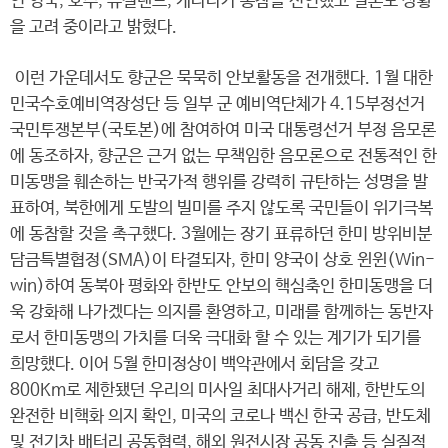
인 영국, 호주, 뉴질랜드, 캐나다가 동참을 선언했고 일본도 상황
을 고려 중이라고 밝혔다.
이런 가운데서도 향군은 묵묵히 안보활동을 전개했다. 1월 대한
민국수호예비역장성단 등 일부 군 예비역단체가 4.15부정선거
국민투쟁본부(국토본)에 참여하여 미국 대통령선거 부정 음모론
에 동조하자, 향군은 근거 없는 무책임한 음모론으로 전통적인 한
미동맹을 훼손하는 반국가적 행위를 강력히 규탄하는 성명을 발
표하여, 북한에게 도발의 빌미를 주지 않도록 국민들이 위기극복
에 동참할 것을 촉구했다. 3월에는 장기 표류하던 한미 방위비분
담금특별협정(SMA)이 타결되자, 한미 양국이 상호 윈윈(Win-
win)하여 동북아 평화와 한반도 안보의 핵심축인 한미동맹을 더
욱 강화해 나가겠다는 의지를 환영하고, 미래를 함께하는 동반자
로서 한미동맹의 가치를 더욱 극대화 할 수 있는 계기가 되기를
희망했다. 이어 5월 한미정상이 백악관에서 회담을 갖고
800Km로 제한됐던 우리의 미사일 최대사거리 해제, 한반도의
완전한 비핵화 의지 확인, 미국의 코로나 백신 한국 공급, 반도체
및 전기차 배터리 공동협력, 해외 원전시장 공동 진출 등 실질적