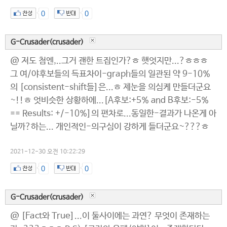
0
0
G-Crusader(crusader)
@ 저도 첨엔,..그거 괜한 트집인가?ㅎ 햇엇지만...?ㅎㅎㅎ
그 여/야후보들의 득표차이-graph들의 일관된 약 9-10%
의 [consistent-shift들]은...ㅎ 제눈을 의심케 만들더군요
~!!ㅎ 엇비슷한 상황하에...[A후보:+5% and B후보:-5%
== Results: +/-10%]의 편차로...동일한-결과가 나온게 아
닐까?하는... 개인적인-의구심이 강하게 들더군요~???ㅎ
2021-12-30 오전 10:22:29
0
0
G-Crusader(crusader)
@ [Fact와 True]...이 둘사이에는 과연? 무엇이 존재하는