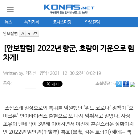
뉴스
특집기획
코나스마당
안보칼럼
안보칼럼
[안보칼럼] 2022년 향군, 호랑이 기운으로 힘
차게!
Written by.
최경선
입력 : 2021-12-30 오전 10:02:19
공유:
소셜댓글
: 6
조심스레 일상으로의 복귀를 염원했던 '위드 코로나' 정책이 '오
미크론' 변이바이러스 출현으로 또 다시 멈춰서고 말았다. 사상
초유의 팬데믹이 3년째 이어지면서 여전히 혼란스러운 상황이지
만 2022년 임인년(壬寅年) 흑호(黑虎, 검은 호랑이)해에는 액