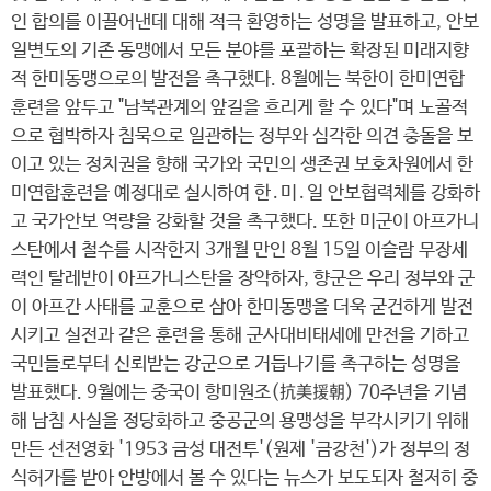
인 합의를 이끌어낸데 대해 적극 환영하는 성명을 발표하고, 안보
일변도의 기존 동맹에서 모든 분야를 포괄하는 확장된 미래지향
적 한미동맹으로의 발전을 촉구했다. 8월에는 북한이 한미연합
훈련을 앞두고 "남북관계의 앞길을 흐리게 할 수 있다"며 노골적
으로 협박하자 침묵으로 일관하는 정부와 심각한 의견 충돌을 보
이고 있는 정치권을 향해 국가와 국민의 생존권 보호차원에서 한
미연합훈련을 예정대로 실시하여 한․미․일 안보협력체를 강화하
고 국가안보 역량을 강화할 것을 촉구했다. 또한 미군이 아프가니
스탄에서 철수를 시작한지 3개월 만인 8월 15일 이슬람 무장세
력인 탈레반이 아프가니스탄을 장악하자, 향군은 우리 정부와 군
이 아프간 사태를 교훈으로 삼아 한미동맹을 더욱 굳건하게 발전
시키고 실전과 같은 훈련을 통해 군사대비태세에 만전을 기하고
국민들로부터 신뢰받는 강군으로 거듭나기를 촉구하는 성명을
발표했다. 9월에는 중국이 항미원조(抗美援朝) 70주년을 기념
해 남침 사실을 정당화하고 중공군의 용맹성을 부각시키기 위해
만든 선전영화 '1953 금성 대전투'(원제 '금강천')가 정부의 정
식허가를 받아 안방에서 볼 수 있다는 뉴스가 보도되자 철저히 중