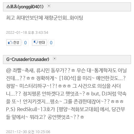
스포츠(yonggil0401)
최고 최대안보단체 재향군인회..화이팅
2022-01-18 오후 3:43:54
0
0
G-Crusader(crusader)
@ 좌빨-촉새, 류시민 동무가??ㅎ 무슨 대-통계학자도 아닐
진데...??ㅎㅎ 정확하게~ [180석]을 미리~ 예언한것도...?
정말~ 미스터리하구~!?!ㅎㅎㅎ 그 사건으로 의심을 사더
니...?? 정치평론 안하겟다고 햇엇죠~?ㅎ but, DJ처럼 약속
을 또~! 안지키겟지...평소~ 그를 존경한데잖어~??ㅎㅎㅎ
P.S) RedSkull-13호가 [평양-적화보고대회]에서, 당간부
들 앞에서~ 뭐라고? 공언햇엇죠~??ㅎ
2021-12-30 오전 10:25:06