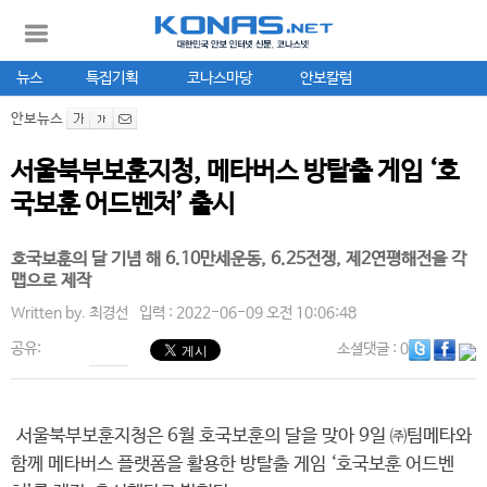
뉴스
특집기획
코나스마당
안보칼럼
안보뉴스
서울북부보훈지청, 메타버스 방탈출 게임 ‘호
국보훈 어드벤처’ 출시
호국보훈의 달 기념 해 6.10만세운동, 6.25전쟁, 제2연평해전을 각
맵으로 제작
Written by.
최경선
입력 : 2022-06-09 오전 10:06:48
공유:
소셜댓글
: 0
서울북부보훈지청은 6월 호국보훈의 달을 맞아 9일 ㈜팀메타와
함께 메타버스 플랫폼을 활용한 방탈출 게임 ‘호국보훈 어드벤