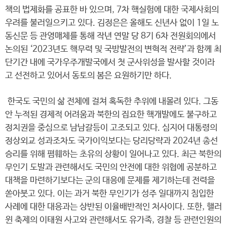
책의 법제화를 공표한 바 있으며, 7차 핵실험에 대한 국제사회의
우려를 불러일으키고 있다. 김정은은 올해도 신년사 없이 1일 노
동신문 등 관영매체를 통해 작년 연말 당 8기 6차 전원회의에서
논의된 ‘2023년도 핵무력 및 국방발전의 변혁적 전략’과 함께 최
단기간 내에 국가우주개발국에서 첫 군사위성을 발사할 것이라
고 선전하고 있어서 동토의 봄은 요원하기만 하다.
한국도 국민의 삶 전체에 걸쳐 혹독한 추위에 내몰려 있다. 그동
안 누적된 경제적 어려움과 북한의 집요한 핵개발에도 불구하고
정치권을 중심으로 남남갈등이 고조되고 있다. 심지어 대통령의
정상외교 성과조차도 국가이익보다는 당리당략과 2024년 총선
승리를 위해 폄훼하는 초유의 상황이 일어나고 있다. 최근 북한의
무인기 도발과 관련해서도 국민의 안전에 대한 위협에 공분하고
대책을 마련하기보다는 군의 대응에 문제를 제기하는데 전력을
쏟아붓고 있다. 이는 과거 북한 무인기가 성주 일대까지 침입한
사례에 대한 대응과는 상반된 이율배반적인 처사이다. 또한, 핼러
윈 축제의 이태원 사고와 관련해서도 유가족, 경찰 등 관련인원의