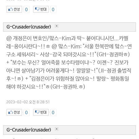
0
0
G-Crusader(crusader)
@ 개정은이 변호인/맠스-Kim과 딱~ 붙어다니시던...카멜
레-옹이시란다~!!ㅎ @ 맠스-Kim: "서울 한복판에 맠스-연
구소 세워서리~ 사상-강국 되야갓시요~!!"(GH-정권하ㅎ)
+ "보수는 무신? 얼어죽을 보수타령이냐~? 이젠~? 진보가
아니면 살아남기가 어려울게다~! 깔깔깔~!"(JI-정권 출범직
후~!ㅎ) + "김정은이가 위험하질 않아요~! 발랑~ 평화통일
해야 하갓시요~!!"ㅎ(GH-정권하.ㅎ)
2023-02-02 오전 8:28:51
0
0
G-Crusader(crusader)