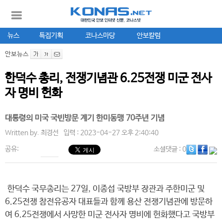
뉴스
특집기획
코나스마당
안보칼럼
안보뉴스
한덕수 총리, 전쟁기념관 6.25전쟁 미군 전사
자 명비 헌화
대통령의 미국 국빈방문 계기 한미동맹 70주년 기념
Written by.
최경선
입력 : 2023-04-27 오후 2:40:40
공유:
소셜댓글
: 0
한덕수 국무총리는 27일, 이종섭 국방부 장관과 주한미군 및
6.25전쟁 참전유공자 대표들과 함께 용산 전쟁기념관에 방문하
여 6.25전쟁에서 사망한 미군 전사자 명비에 헌화했다고 국방부