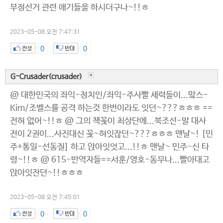
부정선거 관련 애기들을 하시더구나~!!ㅎ
2023-05-08 오전 7:47:31
0
0
G-Crusader(crusader)
@ 대한민국의 좌익-정치인/좌익-주사빨 세력들이...맠스-
Kim/조벨스를 공격 하는것 한번이라도 잇던~???ㅎㅎㅎ ==
전혀 없어~!!ㅎ @ 그의 책꽂이 최상단에...북조선-말 대사
전이 2권이...사진대신 꽂~혀잇잖던~???ㅎㅎㅎ 맨날~! [민
주+통일-선동질] 하고 앉아잇엇고...!!ㅎ 맨날~ 민주-신 타
령~!!ㅎ @ 615-반역자들==서훈/영호-동무나...빨아대고
앉아잇잔던~!!ㅎㅎㅎ
2023-05-08 오전 7:45:01
0
0