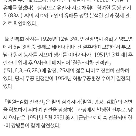
특정할 수는 없었으며, 10여 년의 세월이 지난 2020년 형님의
유해를 찾겠다는 심정으로 유전자 시료 채취에 참여한 동생 전기
희(83세) 씨의 시료와 고인의 유해를 정밀 분석한 결과 형제 관
계로 확인하였다.
故 전복희 하사는 1926년 12월 3일, 인천광역시 강화군 양도면
에서 6남 3녀 중 셋째로 태어나 입대 전 결혼하여 고향에서 부모
님과 함께 농사를 지으며 생계를 이어가다가, 1951년 3월 제1훈
련소에 입대 후 9사단에 배치되어「철원-김화 진격전」
(’51.6.3.~6.28.)에 참전, 25세의 젊은 나이로 장렬히 산화하
였다. 당시 무공 인정받아 1954년 화랑무공훈장 수여가 결정되
었다.
「철원-김화 진격전」은 철의 삼각지대(철원, 평강, 김화)의 저변
을 확보하기 위하여 전선을 점령하는 과정에서 발생한 전투로, 당
시 9사단은 1951년 5월 29일 美 제1군단으로 배속 전환되어 한
·미 장병들이 함께 참전했다.