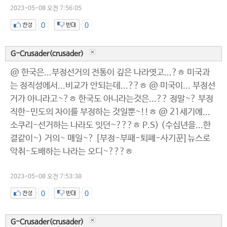
2023-05-08 오전 7:56:05
0
0
G-Crusader(crusader)
@ 한국은...부정선거의 전통이 깊은 나라엿고...?ㅎ 미국과
는 정직성에서...비교가 안되는데...??ㅎ @ 미국이... 부정선
거가 아니라고~?ㅎ 한국도 아니라는것은...?? 정말~? 부정
직한-민도의 차이를 부정하는 것일뿐~!!ㅎ @ 21세기에...
소쿠리-선거하는 나라도 잇던~???ㅎ P.S) (수십년을...한
결같이~) 거의~ 매일~? [부정-부패-퇴폐-사기꾼]뉴스로
악취-도배하는 나라는 오디~???ㅎ
2023-05-08 오전 7:53:38
0
0
G-Crusader(crusader)