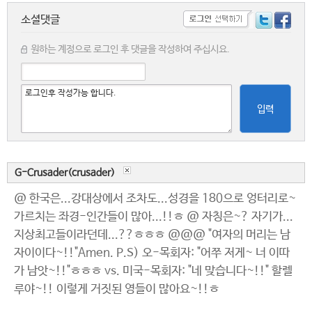
소셜댓글
원하는 계정으로 로그인 후 댓글을 작성하여 주십시요.
입력
G-Crusader(crusader)
@ 한국은...강대상에서 조차도...성경을 180으로 엉터리로~
가르치는 좌경-인간들이 많아...!!ㅎ @ 자칭은~? 자기가...
지상최고들이라던데...??ㅎㅎㅎ @@@ "여자의 머리는 남
자이이다~!!"Amen. P.S) 오-목회자: "어쭈 저게~ 너 이따
가 남앗~!!"ㅎㅎㅎ vs. 미국-목회자: "네 맞습니다~!!" 할렐
루야~!! 이렇게 거짓된 영들이 많아요~!!ㅎ