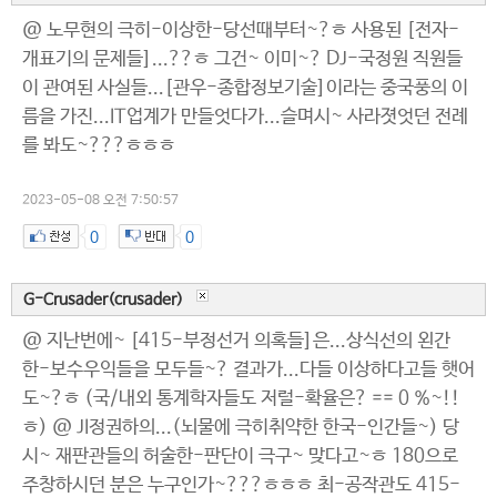
@ 노무현의 극히-이상한-당선때부터~?ㅎ 사용된 [전자-
개표기의 문제들]...??ㅎ 그건~ 이미~? DJ-국정원 직원들
이 관여된 사실들...[관우-종합정보기술]이라는 중국풍의 이
름을 가진...IT업계가 만들엇다가...슬며시~ 사라졋엇던 전례
를 봐도~???ㅎㅎㅎ
2023-05-08 오전 7:50:57
0
0
G-Crusader(crusader)
@ 지난번에~ [415-부정선거 의혹들]은...상식선의 왼간
한-보수우익들을 모두들~? 결과가...다들 이상하다고들 햇어
도~?ㅎ (국/내외 통계학자들도 저럴-확율은? == 0 %~!!
ㅎ) @ JI정권하의...(뇌물에 극히취약한 한국-인간들~) 당
시~ 재판관들의 허술한-판단이 극구~ 맞다고~ㅎ 180으로
주창하시던 분은 누구인가~???ㅎㅎㅎ 최-공작관도 415-