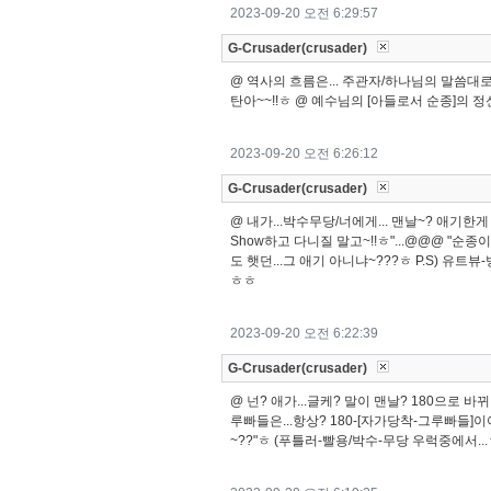
2023-09-20 오전 6:29:57
G-Crusader(crusader)
@ 역사의 흐름은... 주관자/하나님의 말씀대로 
탄아~~!!ㅎ @ 예수님의 [아들로서 순종]의 정
2023-09-20 오전 6:26:12
G-Crusader(crusader)
@ 내가...박수무당/너에게... 맨날~? 애기한
Show하고 다니질 말고~!!ㅎ"...@@@ "순
도 햇던...그 애기 아니냐~???ㅎ P.S) 유
ㅎㅎ
2023-09-20 오전 6:22:39
G-Crusader(crusader)
@ 넌? 애가...글케? 말이 맨날? 180으로 바
루빠들은...항상? 180-[자가당착-그루빠들
~??"ㅎ (푸틀러-빨용/박수-무당 우럭중에서...