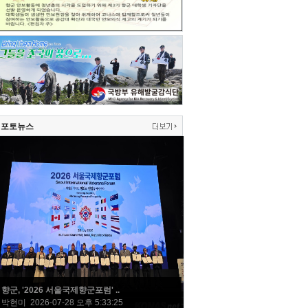
포토뉴스
향군, '2026 서울국제향군포럼' ..
박현미 2026-07-28 오후 5:33:25