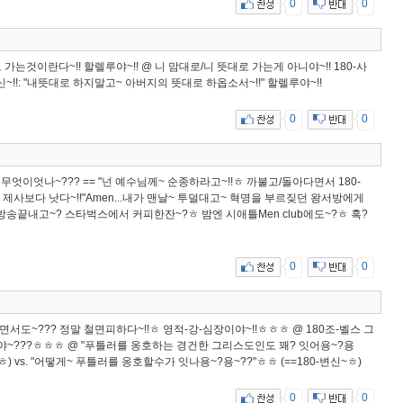
0
0
가는것이란다~!! 할렐루야~!! @ 니 맘대로/니 뜻대로 가는게 아니야~!! 180-사
신~!!: "내뜻대로 하지말고~ 아버지의 뜻대로 하옵소서~!!" 할렐루야~!!
0
0
게 무엇이엇나~??? == "넌 예수님께~ 순종하라고~!!ㅎ 까불고/돌아다면서 180-
종이 제사보다 낫다~!!"Amen...내가 맨날~ 투덜대고~ 혁명을 부르짖던 왕서방에게
트뷰-방송끝내고~? 스타벅스에서 커피한잔~?ㅎ 밤엔 시애틀Men club에도~?ㅎ 혹?
0
0
뀌면서도~??? 정말 철면피하다~!!ㅎ 영적-강-심장이야~!!ㅎㅎㅎ @ 180조-벨스 그
]이야~???ㅎㅎㅎ @ "푸틀러를 옹호하는 경건한 그리스도인도 꽤? 잇어용~?용
ㅎ) vs. "어떻게~ 푸틀러를 옹호할수가 잇나용~?용~??"ㅎㅎ (==180-변신~ㅎ)
0
0