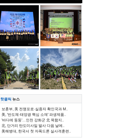
핫클릭
뉴스
보훈부, 美 전쟁포로·실종자 확인국과 M..
美, '반도체·태양광 핵심 소재' 파생제품..
'바다에 둥둥'…인천 강화군 北 목함지..
北, 단거리 탄도미사일 발사 다음 날에..
美해병대, 한국서 첫 자폭드론 실사격훈련..