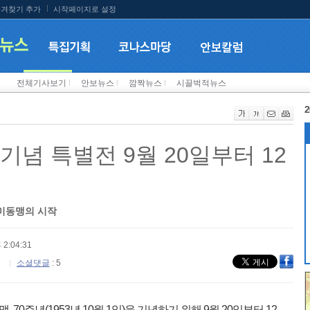
겨찾기 추가
시작페이지로 설정
전체기사보기
l
안보뉴스
l
깜짝뉴스
l
시끌벅적뉴스
2
기념 특별전 9월 20일부터 12
미동맹의 시작
 2:04:31
소셜댓글
: 5
주년(1953년 10월 1일)을 기념하기 위해 9월 20일부터 12