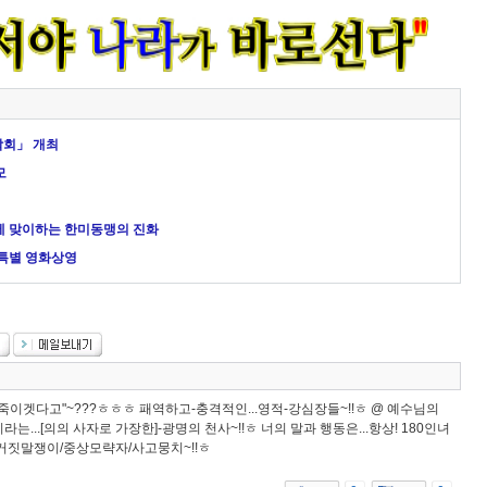
악회」 개최
모
에 맞이하는 한미동맹의 진화
 특별 영화상영
 죽이겟다고"~???ㅎㅎㅎ 패역하고-충격적인...영적-강심장들~!!ㅎ @ 예수님의
라는...[의의 사자로 가장한]-광명의 천사~!!ㅎ 너의 말과 행동은...항상! 180인녀
!! 거짓말쟁이/중상모략자/사고뭉치~!!ㅎ