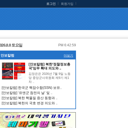
로그인
회원가입
026.8.8 토요일
PM 6:43:00
안보칼럼
더보기
[안보칼럼] 북한‘정찰정보총
국’임무 확대 의도와 ..
김정은은 2026년 7월 9일 노동
당 중앙군사위원회 제9기 제1
차 ..
[안보칼럼] 한국군 핵잠수함(SSN) 보유..
[안보칼럼] ‘유엔군 참전의 날’ 및 ..
[안보칼럼] 북한 핵물질 증산 동향과 ..
[안보칼럼] 북한의 국호 변경 의도와 ..