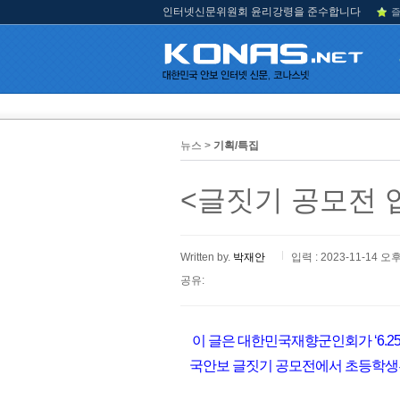
인터넷신문위원회 윤리강령을 준수합니다
즐
뉴스 >
기획/특집
<글짓기 공모전 입
Written by.
박재안
입력 : 2023-11-14 오후
공유:
이 글은 대한민국재향군인회가 ‘6.25
국안보 글짓기 공모전에서 초등학생