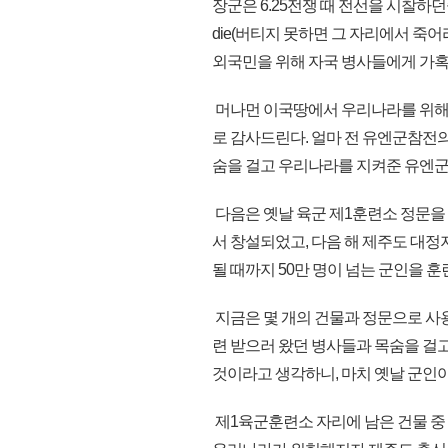
장군은 6.25전쟁 때 전선을 시찰하던중
die(버티지 못하면 그 자리에서 죽
외국민을 위해 자국 병사들에게 가혹
머나먼 이국땅에서 우리나라를 위해 
로 감사드린다. 얼마 전 유엔군참전의
숨을 걸고 우리나라를 지켜준 유엔군
다음은 옛날 육군 제1훈련소 정문을 방
서 창설되었고, 다음 해 제주도 대정지
될 때까지 50만 명이 넘는 군인을 
지금은 몇 개의 건물과 정문으로 사
련 받으러 왔던 병사들과 목숨을 걸
것이라고 생각하니, 마치 옛날 군인
제1육군훈련소 자리에 남은 건물 중 하