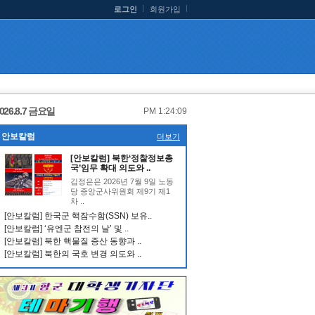
로그인
회원가입
026.8.7 금요일
PM 1:24:09
안보칼럼
더보기
[안보칼럼] 북한‘정찰정보총
국’임무 확대 의도와 ..
김정은은 2026년 7월 9일 노동
당 중앙군사위원회 제9기 제1
차 ..
[안보칼럼] 한국군 핵잠수함(SSN) 보유..
[안보칼럼] ‘유엔군 참전의 날’ 및 ..
[안보칼럼] 북한 핵물질 증산 동향과 ..
[안보칼럼] 북한의 국호 변경 의도와 ..