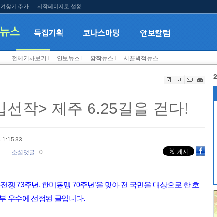
겨찾기 추가
시작페이지로 설정
전체기사보기
l
안보뉴스
l
깜짝뉴스
l
시끌벅적뉴스
2
선작> 제주 6.25길을 걷다!
 1:15:33
소셜댓글
: 0
전쟁 73주년, 한미동맹 70주년’을 맞아 전 국민을 대상으로 한 호
부 우수에 선정된 글입니다.