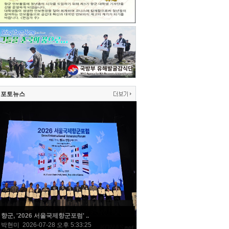
포토뉴스
향군, '2026 서울국제향군포럼' ..
박현미 2026-07-28 오후 5:33:25