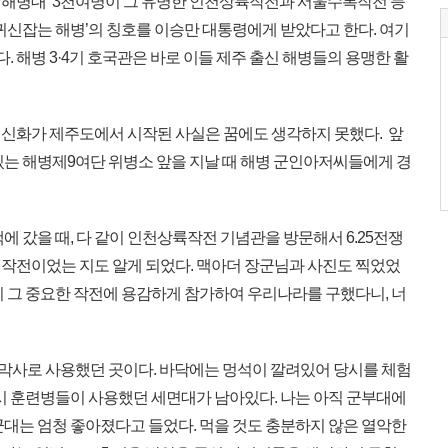
 해병대 3천여명이 그 유명한 인천상륙작전과 서울수복작전 등
귀신잡는 해병’의 칭호를 이승만 대통령에게 받았다고 한다. 여기
. 해병 3·4기 호국관은 바로 이들 제주 출신 해병들의 용맹한 활
의 신화가 제주도에서 시작된 사실은 꿈에도 생각하지 못했다. 앞
있는 해병제9여단 위병소 앞을 지날 때 해병 군인아저씨들에게 경
 갔을 때, 다 같이 인천상륙작전 기념관을 방문해서 6.25전쟁
작전이었는 지도 알게 되었다. 맥아더 장군님과 사진도 찍었었
이 그 중요한 작전에 용감하게 참가하여 우리나라를 구했다니, 너
 막사로 사용했던 곳이다. 바닥에는 멍석이 깔려있어 당시를 체험
당시 훈련병들이 사용했던 세면대가 남아있다. 나는 아직 군부대에
군대는 엄청 좋아졌다고 들었다. 먹을 것도 충분하지 않은 열악한