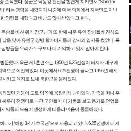
 순직했다. 장군은 낙동강 전선을 힘겹게 지키면서 “Stand or
어라)” 라는 명령을 내렸다가 나중에 미국 의회에서 자국민도 아닌
한 명령을 내렸다고 비난도 많이 받았다고 한다.
목숨을 바친 워커 장군님과 또 함께 싸운 유엔 장병들께 진심으
 날을 맞아 유엔군 장병 할아버지들께 감사의 엽서를 썼었다. 목
 장병들을 우리가 누구보다 더 기억하고 잊지 말아야 한다.
문했다. 육군 제1훈련소는 1950년 6.25전쟁이 터지자 대구에
역으로 이전되었다. 이곳에서 6.25전쟁이 끝나고 1956년 해체
훈련시키고 육지로 보내 북한군을 물리쳤다.
용되었던 기둥이 도로 양쪽에 웅장하게 남아있다. 가족을 떠나 훈
고 싸우러 전쟁터로 나간 군인들이 이 기둥을 보고 용기를 얻었을
아저씨들의 모습이 생생하게 떠올라 마음이 뭉클해졌다.
나가 ‘해병 3·4기 호국관’으로 사용되고 있다. 6.25전쟁이 터져