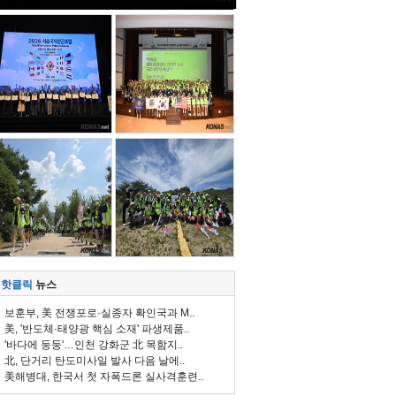
핫클릭
뉴스
보훈부, 美 전쟁포로·실종자 확인국과 M..
美, '반도체·태양광 핵심 소재' 파생제품..
'바다에 둥둥'…인천 강화군 北 목함지..
北, 단거리 탄도미사일 발사 다음 날에..
美해병대, 한국서 첫 자폭드론 실사격훈련..