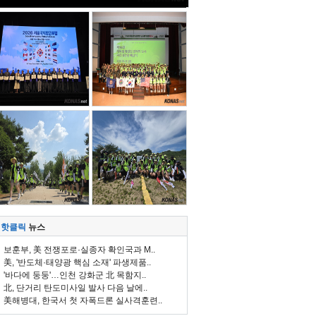
핫클릭
뉴스
보훈부, 美 전쟁포로·실종자 확인국과 M..
美, '반도체·태양광 핵심 소재' 파생제품..
'바다에 둥둥'…인천 강화군 北 목함지..
北, 단거리 탄도미사일 발사 다음 날에..
美해병대, 한국서 첫 자폭드론 실사격훈련..