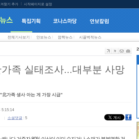
겨찾기 추가
시작페이지로 설정
전체기사보기
l
안보뉴스
l
깜짝뉴스
l
시끌벅적뉴스
2
산가족 실태조사...대부분 사망
"北가족 생사 아는 게 가장 시급"
 5:15:14
소셜댓글
: 5
·캐나다 거주자 80% 이상이 이미 숨지거나 소재가 불분명한 것