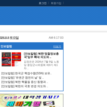
로그인
회원가입
026.8.8 토요일
AM 6:17:03
안보칼럼
더보기
[안보칼럼] 북한‘정찰정보총
국’임무 확대 의도와 ..
김정은은 2026년 7월 9일 노동
당 중앙군사위원회 제9기 제1
차 ..
[안보칼럼] 한국군 핵잠수함(SSN) 보유..
[안보칼럼] ‘유엔군 참전의 날’ 및 ..
[안보칼럼] 북한 핵물질 증산 동향과 ..
[안보칼럼] 북한의 국호 변경 의도와 ..