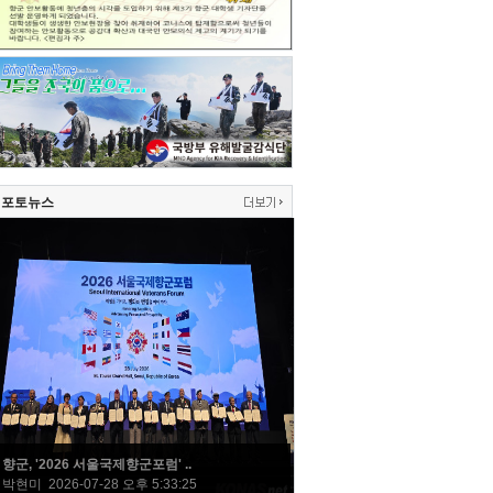
포토뉴스
향군, '2026 서울국제향군포럼' ..
박현미 2026-07-28 오후 5:33:25