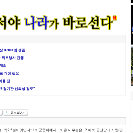
이상 870여명 생존
족 위로행사 진행
 개최
 개정 필요
이틀 전
 초청기관 신뢰성 검토"
은...딱? 5분이엇단다~!!ㅎ 공중파에서...ㅎ @ 대부분은...? 이북-공산당과 사랑/평