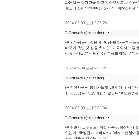
화통일등 하라고들 하고 앉아잇엇고...!!ㅎ @
설교가 변해~!!ㅎ == @ 진리가... 매5년마다
2024-02-09 오전 9:06:26
G-Crusader(crusader)
@ 615-용공-국정원이...반공-보수-목회자들을.
바꾸게 햇던 것 같음~!!ㅎ (== J-목회자가 증언
이 낫는데...??ㅎ 뭔? 국민투표를 해요~???
2024-02-09 오전 9:05:24
G-Crusader(crusader)
@ 이산가족-상봉행사들로...오히려~? 남한내의
한-공산당은? 민간이란게 없단다~!! 모든것은.
2024-02-09 오전 9:01:34
G-Crusader(crusader)
@ 주변의 교수님도...이산가족-상봉장에서 친
엇는데...국정원이 오히려~ㅎ "에이~ 괜찮아용~
거란 말씀도 햇엇단다~!!ㅎ