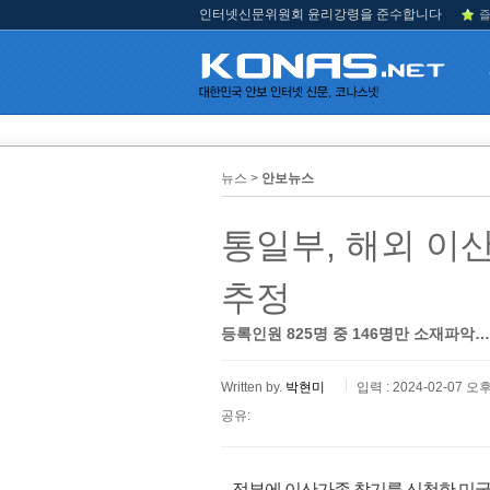
인터넷신문위원회 윤리강령을 준수합니다
즐
뉴스 >
안보뉴스
통일부, 해외 이
추정
등록인원 825명 중 146명만 소재파악…
Written by.
박현미
입력 : 2024-02-07 오후
공유:
정부에 이산가족 찾기를 신청한 미국