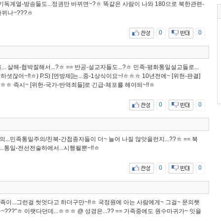
 기독계열-방송들도...정권만 바뀌면~?ㅎ 똑같은 사람이 나와 180으로 북한관련-
 바뀌나~???ㅎ
0
0
.. 살해-협박질해서...?ㅎ == 반공-설교자들도...?ㅎ 민족-평화통일설교들로...
하셧잖어~!!ㅎ) P.S) [연방제]는...중-1상식이요~!ㅎㅎㅎ 10년전에~ [위헌-판결]
ㅎㅎㅎ 즉시~ [위헌-국가-반역죄들]로 긴급-체포를 해야되~!!ㅎ
0
0
...민족통일주의/친북-간첩종자들이 더~ 늘어 나질 않앗을런지...??ㅎ == 북
..통일-전선전술하에서...시행될뿐~!!ㅎ
0
0
족이...그런걸 썻엇다고 하더구만~!!ㅎ 국정원에 아는 사람에게~ 그걸~ 문의햇
???"ㅎ 이랫다던데...ㅎㅎㅎ @ 성경은...?? == 가족중에도 원수마귀가~ 잇을