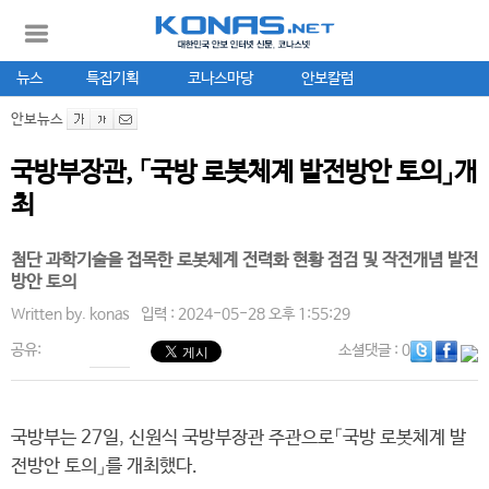
뉴스
특집기획
코나스마당
안보칼럼
안보뉴스
국방부장관, 「국방 로봇체계 발전방안 토의」개
최
첨단 과학기술을 접목한 로봇체계 전력화 현황 점검 및 작전개념 발전
방안 토의
Written by.
konas
입력 : 2024-05-28 오후 1:55:29
공유:
소셜댓글
: 0
국방부는 27일, 신원식 국방부장관 주관으로「국방 로봇체계 발
전방안 토의」를 개최했다.