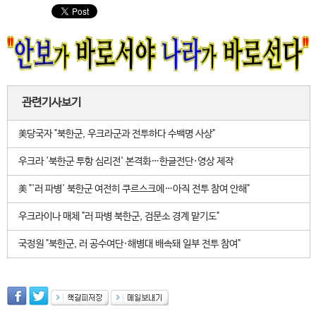
관련기사보기
美당국자 "북한군, 우크라군과 전투하다 수백명 사상"
우크라 '북한군 투항 심리전' 본격화…한글전단·영상 제작
美 "'러 파병' 북한군 여전히 쿠르스크에…아직 전투 참여 안해"
우크라이나 매체 "러 파병 북한군, 검문소 경계 맡기도"
국정원 "북한군, 러 공수여단·해병대 배속돼 일부 전투 참여"