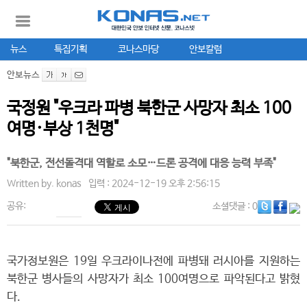
뉴스
특집기획
코나스마당
안보칼럼
안보뉴스
국정원 "우크라 파병 북한군 사망자 최소 100
여명·부상 1천명"
"북한군, 전선돌격대 역할로 소모…드론 공격에 대응 능력 부족"
Written by.
konas
입력 : 2024-12-19 오후 2:56:15
공유:
소셜댓글
: 0
국가정보원은 19일 우크라이나전에 파병돼 러시아를 지원하는
북한군 병사들의 사망자가 최소 100여명으로 파악된다고 밝혔
다.