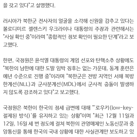
을 갖고 있다"고 설명했다.
러시아가 북한군 전사자의 얼굴을 소각해 신원을 감추고 있다는
볼로디미르 젤렌스키 우크라이나 대통령의 주장과 관련해서는
"사실 확인 중"이라며 "종합적인 정보 확인이 필요한 단계"라고 보
고했다.
한편, 국정원은 윤석열 대통령의 계엄 선포와 탄핵소추 상황에도
"북한의 남한에 대한 도발 임박 징후는 없는 가운데, 동계 훈련은
예년 수준으로 진행 중"이라며 "북한군은 전방 지역인 서해 북방
한계선(NLL)과 군사분계선(MDL)에서 군사적 충돌이 발생하
지 않도록 강조하고 있다"고 보고했다.
국정원은 북한이 한국의 정세 급변에 대해 "'로우키(low-key·
절제된 방식)'를 유지하고 있는 상황"이며 "최근 12월 11일과
12일, 16일 세 번 정도에 걸쳐 북한의 관영매체인 노동신문과 중
앙통신을 통해 한국의 국내 상황에 대한 사실관계만 보도하고 있