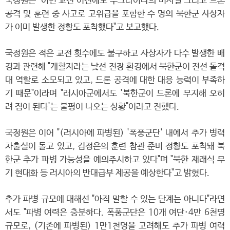
국정원은 "이번 교전 이전에도 우크라이나의 미사일 그리고 드론
공격 및 훈련 중 사고로 고위급을 포함한 수 명의 북한군 사상자
가 이미 발생한 정황도 포착했다"고 보고했다.
국정원은 적은 교전 횟수에도 불구하고 사상자가 다수 발생한 배
경과 관련해 "개활지라는 낯선 전장 환경에서 북한군이 전선 돌격
대 역할로 소모되고 있고, 드론 공격에 대한 대응 능력이 부족하
기 때문"이라며 "러시아군에서도 '북한군이 드론에 무지해 오히
려 짐이 된다'는 불평이 나오는 상황"이라고 전했다.
국정원은 이어 "(러시아에 파병된) '폭풍군단' 내에서 추가 병력
차출설이 돌고 있고, 김정은의 훈련 참관 준비 정황도 포착돼 북
한군 추가 파병 가능성을 예의주시하고 있다"며 "북한 재래식 무
기 현대화 등 러시아의 반대급부 제공을 예상한다"고 밝혔다.
추가 파병 규모에 대해선 "아직 말할 수 있는 단계는 아니다"라면
서도 "파병 여력은 충분하다. 폭풍군단은 10개 여단·4만 6천명
규모로, (기존에 파병된) 1만1천명을 고려해도 추가 파병 여력