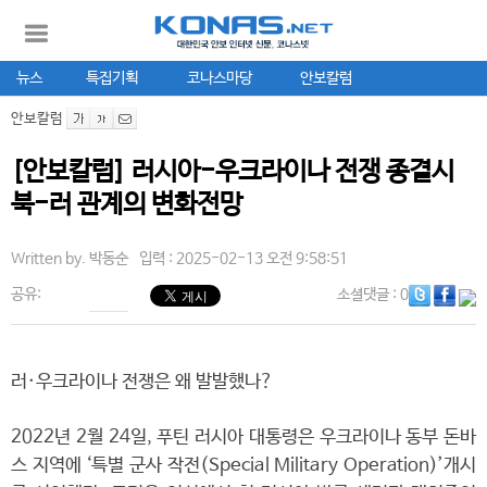
뉴스
특집기획
코나스마당
안보칼럼
안보칼럼
[안보칼럼] 러시아-우크라이나 전쟁 종결시
북-러 관계의 변화전망
Written by.
박동순
입력 : 2025-02-13 오전 9:58:51
공유:
소셜댓글
: 0
러·우크라이나 전쟁은 왜 발발했나?
2022년 2월 24일, 푸틴 러시아 대통령은 우크라이나 동부 돈바
스 지역에 ‘특별 군사 작전(Special Military Operation)’개시