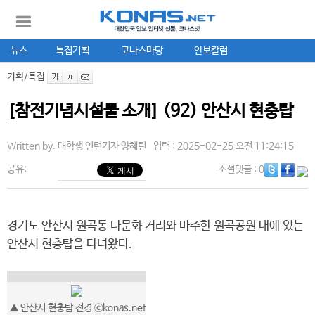
뉴스
특집기획
코나스마당
안보칼럼
기획/특집
[참전기념시설물 소개] (92) 안산시 현충탑
Written by.
대학생 인턴기자 양혜린
입력 : 2025-02-25 오전 11:24:15
공유:
소셜댓글
: 0
경기도 안산시 원곡동 다문화 거리와 마주한 원곡공원 내에 있는
안산시 현충탑을 다녀왔다.
▲ 안산시 현충탑 전경 ⓒkonas.net