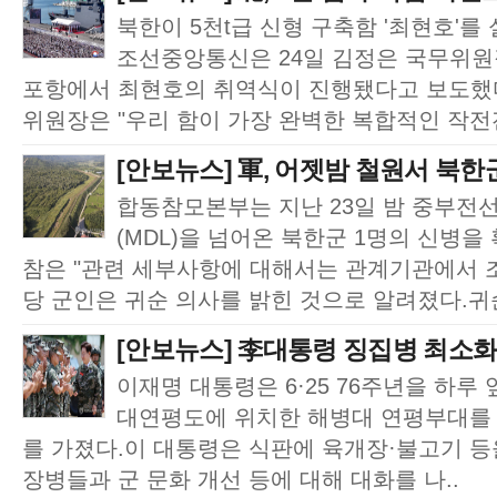
북한이 5천t급 신형 구축함 '최현호'를
조선중앙통신은 24일 김정은 국무위원
포항에서 최현호의 취역식이 진행됐다고 보도했다
위원장은 "우리 함이 가장 완벽한 복합적인 작전전
[안보뉴스] 軍, 어젯밤 철원서 북한군
합동참모본부는 지난 23일 밤 중부전
(MDL)을 넘어온 북한군 1명의 신병을
참은 "관련 세부사항에 대해서는 관계기관에서 
당 군인은 귀순 의사를 밝힌 것으로 알려졌다.귀순
[안보뉴스] 李대통령 징집병 최소화
이재명 대통령은 6·25 76주년을 하루 
대연평도에 위치한 해병대 연평부대를 
를 가졌다.이 대통령은 식판에 육개장·불고기 등
장병들과 군 문화 개선 등에 대해 대화를 나..