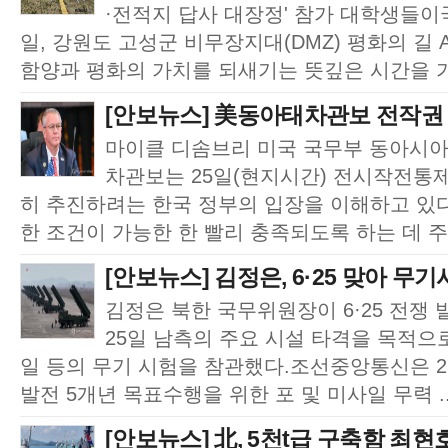
·전적지 답사 대장정' 참가 대학생들이
일, 강원도 고성군 비무장지대(DMZ) 평화의 길
함양과 평화의 가치를 되새기는 뜻깊은 시간을 가
[안보뉴스] 美동아태차관보 전작권 조
마이클 디솜브리 미국 국무부 동아시아
차관보는 25일(현지시간) 전시작전통제
히 추진하려는 한국 정부의 입장을 이해하고 있
한 조건이 가능한 한 빨리 충족되도록 하는 데 주
[안보뉴스] 김정은, 6·25 맞아 무
김정은 북한 국무위원장이 6·25 전쟁
25일 남측의 주요 시설 타격을 목적으
일 등의 무기 시험을 참관했다.조선중앙통신은 2
발전 5개년 목표수행을 위한 포 및 미사일 무력 .
[안보뉴스] 北, 5천t급 구축함 최현