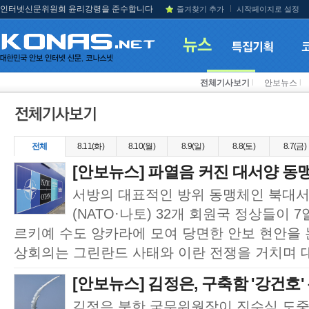
인터넷신문위원회 윤리강령을 준수합니다
즐겨찾기 추가
시작페이지로 설정
전체기사보기
l
안보뉴스
l
전체
8.11(화)
8.10(월)
8.9(일)
8.8(토)
8.7(금)
[안보뉴스] 파열음 커진 대서양 동
서방의 대표적인 방위 동맹체인 북대
(NATO·나토) 32개 회원국 정상들이 
르키예 수도 앙카라에 모여 당면한 안보 현안을 
상회의는 그린란드 사태와 이란 전쟁을 거치며 대
[안보뉴스] 김정은, 구축함 '강건호'
김정은 북한 국무위원장이 진수식 도중