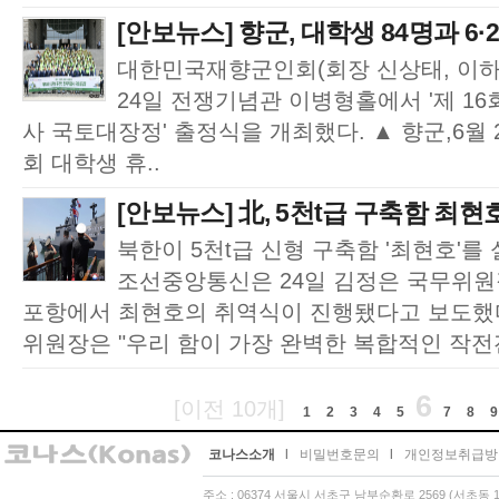
[안보뉴스] 향군, 대학생 84명과 6·2
대한민국재향군인회(회장 신상태, 이하 
24일 전쟁기념관 이병형홀에서 '제 16
사 국토대장정' 출정식을 개최했다. ▲ 향군,6월 
회 대학생 휴..
[안보뉴스] 北, 5천t급 구축함 최현
북한이 5천t급 신형 구축함 '최현호'를
조선중앙통신은 24일 김정은 국무위원
포항에서 최현호의 취역식이 진행됐다고 보도했다
위원장은 "우리 함이 가장 완벽한 복합적인 작전전
6
[이전 10개]
1
2
3
4
5
7
8
9
코나스소개
l
비밀번호문의
l
개인정보취급방
주소 : 06374 서울시 서초구 남부순환로 2569 (서초동 13