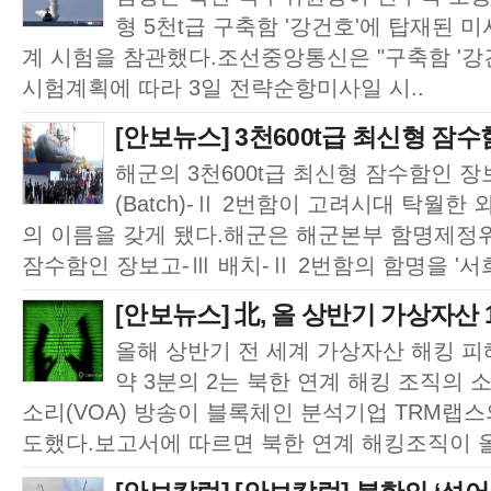
형 5천t급 구축함 '강건호'에 탑재된 
계 시험을 참관했다.조선중앙통신은 "구축함 '강
시험계획에 따라 3일 전략순항미사일 시..
[안보뉴스] 3천600t급 최신형 잠수함
해군의 3천600t급 최신형 잠수함인 장
(Batch)-Ⅱ 2번함이 고려시대 탁월한 외
의 이름을 갖게 됐다.해군은 해군본부 함명제정
잠수함인 장보고-Ⅲ 배치-Ⅱ 2번함의 함명을 '서희
[안보뉴스] 北, 올 상반기 가상자산 
올해 상반기 전 세계 가상자산 해킹 
약 3분의 2는 북한 연계 해킹 조직의
소리(VOA) 방송이 블록체인 분석기업 TRM랩스
도했다.보고서에 따르면 북한 연계 해킹조직이 올