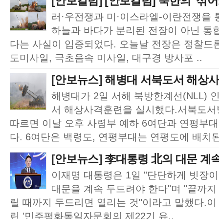
[안보칼럼] [안보칼럼] 북한의 ‘섞어쏘
러·우전쟁과 미·이스라엘-이란전쟁을 
하늘과 바다가 분리된 전장이 아닌 통
다는 사실이 입증되었다. 오늘날 전장은 정찰드론,
도미사일, 극초음속 미사일, 대구경 방사포 ..
[안보뉴스] 해병대 서북도서 해상사
해병대가 2일 서해 북방한계선(NLL)
서 해상사격훈련을 실시했다.서북도서
따르면 이날 오후 사령부 예하 6여단과 연평부
다. 6여단은 백령도, 연평부대는 연평도에 배치된
[안보뉴스] 李대통령 北의 대문 계
이재명 대통령은 1일 "단단하게 빗장이
대문을 계속 두드려야 한다"며 "끝까지
릴 때까지 두드리면 열리는 것"이라고 말했다.이
린 '민주평화통일자문회의 제22기 유..