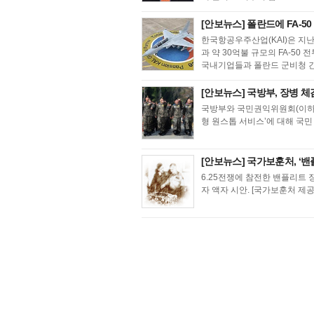
[안보뉴스] 폴란드에 FA-5
한국항공우주산업(KAI)은 지난 
과 약 30억불 규모의 FA-50
국내기업들과 폴란드 군비청 간
[안보뉴스] 국방부, 장병 체
국방부와 국민권익위원회(이하 
형 원스톱 서비스’에 대해 국민
[안보뉴스] 국가보훈처, ‘밴
6.25전쟁에 참전한 밴플리트
자 액자 시안. [국가보훈처 제공] 