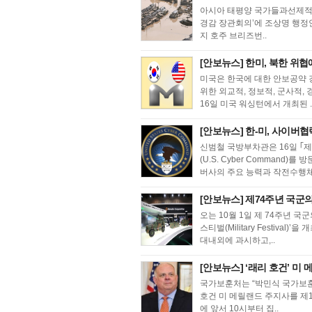
아시아 태평양 국가들과선제적·
경감 장관회의’에 조상명 행정
지 호주 브리즈번..
[안보뉴스] 한미, 북한 위협
미국은 한국에 대한 안보공약 
위한 외교적, 정보적, 군사적
16일 미국 워싱턴에서 개최된 .
[안보뉴스] 한-미, 사이버
신범철 국방부차관은 16일 ｢제
(U.S. Cyber Command)
버사의 주요 능력과 작전수행체
[안보뉴스] 제74주년 국군의 
오는 10월 1일 제 74주년 국
스티벌(Military Festiv
대내외에 과시하고,..
[안보뉴스] ‘래리 호건’ 미 
국가보훈처는 “박민식 국가보훈처
호건 미 메릴랜드 주지사를 제
에 앞서 10시부터 집..