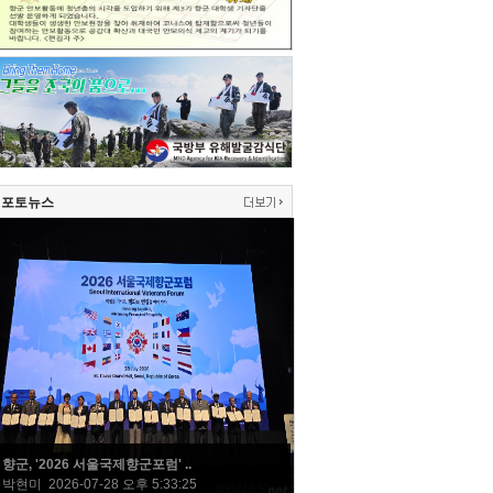
포토뉴스
향군, '2026 서울국제향군포럼' ..
박현미 2026-07-28 오후 5:33:25