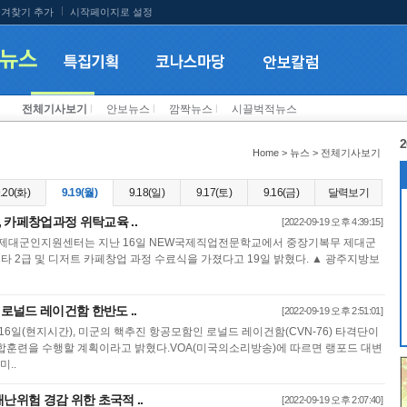
겨찾기 추가
시작페이지로 설정
전체기사보기
l
안보뉴스
l
깜짝뉴스
l
시끌벅적뉴스
2
Home > 뉴스 > 전체기사보기
.20(화)
9.19(월)
9.18(일)
9.17(토)
9.16(금)
달력보기
 카페창업과정 위탁교육 ..
[2022-09-19 오후 4:39:15]
 제대군인지원센터는 지난 16일 NEW국제직업전문학교에서 중장기복무 제대군
 2급 및 디저트 카페창업 과정 수료식을 가졌다고 19일 밝혔다. ▲ 광주지방보
 로널드 레이건함 한반도 ..
[2022-09-19 오후 2:51:01]
16일(현지시간), 미군의 핵추진 항공모함인 로널드 레이건함(CVN-76) 타격단이
합훈련을 수행할 계획이라고 밝혔다.VOA(미국의소리방송)에 따르면 랭포드 대변
미..
난위험 경감 위한 초국적 ..
[2022-09-19 오후 2:07:40]