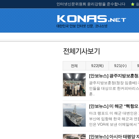
인터넷신문위원회 윤리강령을 준수합니다
즐
전체
9.22(목)
9.21(수)
9
[안보뉴스] 광주지방보훈청,
광주지방보훈청(청장 임종배)
인들을 대상으로 한커피바리스타
훈..
[안보뉴스] 미 해군 “핵항모
마크 랭포드 미 해군 대변인은 
부산에 입항해 한국 해군과 연
인은 VOA에 보낸 이메일에서 “
[안보뉴스] 아시아 태평양 재