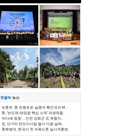
핫클릭
뉴스
보훈부, 美 전쟁포로·실종자 확인국과 M..
美, '반도체·태양광 핵심 소재' 파생제품..
'바다에 둥둥'…인천 강화군 北 목함지..
北, 단거리 탄도미사일 발사 다음 날에..
美해병대, 한국서 첫 자폭드론 실사격훈련..