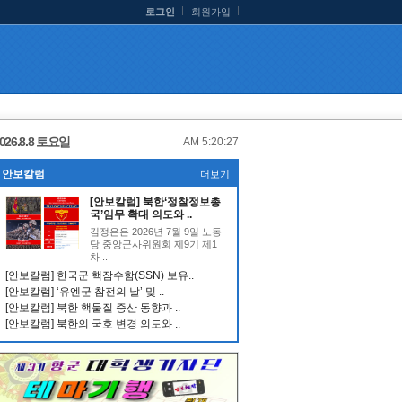
로그인
회원가입
026.8.8 토요일
AM 5:20:27
안보칼럼
더보기
[안보칼럼] 북한‘정찰정보총
국’임무 확대 의도와 ..
김정은은 2026년 7월 9일 노동
당 중앙군사위원회 제9기 제1
차 ..
[안보칼럼] 한국군 핵잠수함(SSN) 보유..
[안보칼럼] ‘유엔군 참전의 날’ 및 ..
[안보칼럼] 북한 핵물질 증산 동향과 ..
[안보칼럼] 북한의 국호 변경 의도와 ..