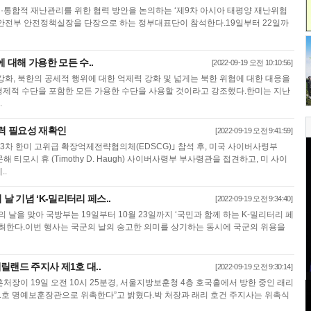
통합적 재난관리를 위한 협력 방안을 논의하는 ‘제9차 아시아 태평양 재난위험
안전부 안전정책실장을 단장으로 하는 정부대표단이 참석한다.19일부터 22일까
에 대해 가용한 모든 수..
[2022-09-19 오전 10:10:56]
강화, 북한의 공세적 행위에 대한 억제력 강화 및 넓게는 북한 위협에 대한 대응을
, 경제적 수단을 포함한 모든 가용한 수단을 사용할 것이라고 강조했다.한미는 지난
.
협력 필요성 재확인
[2022-09-19 오전 9:41:59]
3차 한미 고위급 확장억제전략협의체(EDSCG)｣ 참석 후, 미국 사이버사령부
를 방문해 티모시 휴 (Timothy D. Haugh) 사이버사령부 부사령관을 접견하고, 미 사이
..
날 기념 ‘K-밀리터리 페스..
[2022-09-19 오전 9:34:40]
군의 날을 맞아 국방부는 19일부터 10월 23일까지 ‘국민과 함께 하는 K-밀리터리 페
al)’을 개최한다.이번 행사는 국군의 날의 숭고한 의미를 상기하는 동시에 국군의 위용을
메릴랜드 주지사 제1호 대..
[2022-09-19 오전 9:30:14]
장이 19일 오전 10시 25분경, 서울지방보훈청 4층 호국홀에서 방한 중인 래리
1호 명예보훈장관으로 위촉한다”고 밝혔다.박 처장과 래리 호건 주지사는 위촉식