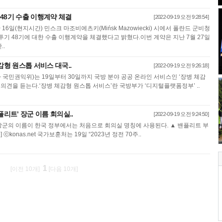
0 48기 수출 이행계약 체결
[2022-09-19 오전 9:28:54]
16일(현지시간) 민스크 마조비에츠키(Mińsk Mazowiecki) 시에서 폴란드 군비청
 전투기 48기에 대한 수출 이행계약을 체결했다고 밝혔다.이번 계약은 지난 7월 27일
..
감형 원스톱 서비스 대국..
[2022-09-19 오전 9:26:18]
국민권익위)는 19일부터 30일까지 국방 분야 공공 온라인 서비스인 ‘장병 체감
 의견을 듣는다.‘장병 체감형 원스톱 서비스’란 국방부가 ‘디지털플랫폼정부’ ..
플리트’ 장군 이름 회의실..
[2022-09-19 오전 9:24:50]
 장군의 이름이 한국 정부에서는 처음으로 회의실 명칭에 사용된다. ▲ 밴플리트 부
ⓒkonas.net 국가보훈처는 19일 “2023년 정전 70주..
1
[이전 10개]
[다음 10개]