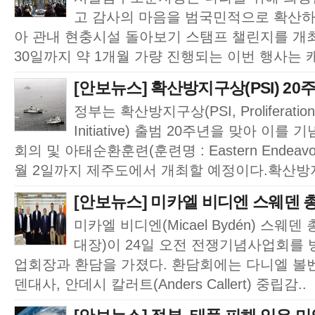
고 감사의 마음을 범국민적으로 확산하
아 관내 현충시설 돌아보기 스탬프 챌린지를 개최
30일까지 약 1개월 가량 진행되는 이번 행사는 캐
[안보뉴스] 확산방지구상(PSI) 20주
정부는 확산방지구상(PSI, Proliferation 
Initiative) 출범 20주년을 맞아 이를
회의 및 아태순환훈련(훈련명 : Eastern Endeav
월 2일까지 제주도에서 개최할 예정이다.확산방지구상
[안보뉴스] 미카엘 비디엔 스웨덴 총
미카엘 비디엔(Micael Bydén) 스웨
대장)이 24일 오전 전쟁기념사업회를
업회장과 환담을 가졌다. 환담회에는 다니엘 볼벤(Da
덴대사, 안데시 칼러트(Anders Callert) 중립감..