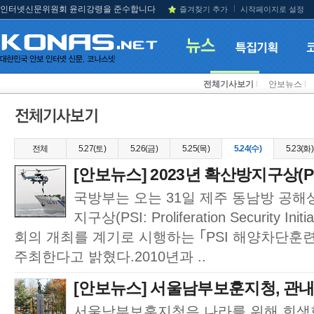
인터넷신문위원회 윤리강령을 준수합니다
즐겨찾기 추가
시작페이지로 설정
전체기사보기
l
안보뉴스
l
전체
5.27(토)
5.26(금)
5.25(목)
5.24(수)
5.23(화)
[안보뉴스] 2023년 확산방지구상(PS
국방부는 오는 31일 제주 동남방 공해
지구상(PSI: Proliferation Security I
회의 개최를 계기로 시행하는 ｢PSI 해양차단훈련(East
주최한다고 밝혔다.2010년과 ..
[안보뉴스] 서울남부보훈지청, 관내
서울남부보훈지청은 나라를 위해 희생