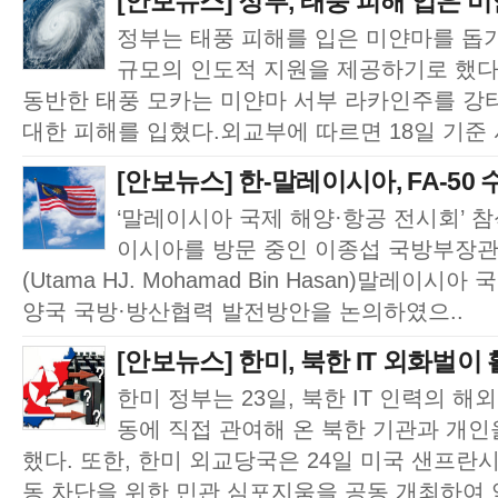
[안보뉴스] 정부, 태풍 피해 입은 미
정부는 태풍 피해를 입은 미얀마를 돕기
규모의 인도적 지원을 제공하기로 했다.
동반한 태풍 모카는 미얀마 서부 라카인주를 강타
대한 피해를 입혔다.외교부에 따르면 18일 기준 사
[안보뉴스] 한-말레이시아, FA-50
‘말레이시아 국제 해양·항공 전시회’ 
이시아를 방문 중인 이종섭 국방부장관
(Utama HJ. Mohamad Bin Hasan)말레
양국 국방·방산협력 발전방안을 논의하였으..
[안보뉴스] 한미, 북한 IT 외화벌이 
한미 정부는 23일, 북한 IT 인력의 해
동에 직접 관여해 온 북한 기관과 개
했다. 또한, 한미 외교당국은 24일 미국 샌프란시
동 차단을 위한 민관 심포지움을 공동 개최하여 약