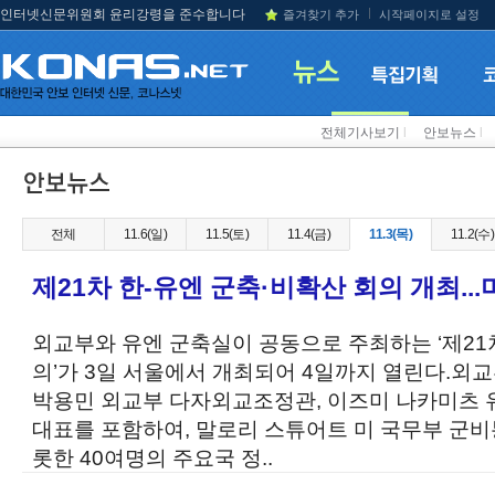
인터넷신문위원회 윤리강령을 준수합니다
즐겨찾기 추가
시작페이지로 설정
전체기사보기
l
안보뉴스
l
전체
11.6(일)
11.5(토)
11.4(금)
11.3(목)
11.2(수)
제21차 한-유엔 군축·비확산 회의 개최..
외교부와 유엔 군축실이 공동으로 주최하는 ‘제21
의’가 3일 서울에서 개최되어 4일까지 열린다.외
박용민 외교부 다자외교조정관, 이즈미 나카미츠 
대표를 포함하여, 말로리 스튜어트 미 국무부 군
롯한 40여명의 주요국 정..