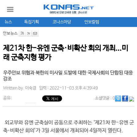
뉴스
특집기획
코나스마당
안보칼럼
안보뉴스
제21차 한-유엔 군축·비확산 회의 개최...미
래 군축지형 평가
우주안보 위협과 북한의 미사일 도발에 대한 국제사회의 단합된 대응
강조
Written by.
이숙경
입력 : 2022-11-03 오후 4:39:49
공유:
소셜댓글
: 0
외교부와 유엔 군축실이 공동으로 주최하는 ‘제21차 한-유엔 군
축·비확산 회의’가 3일 서울에서 개최되어 4일까지 열린다.