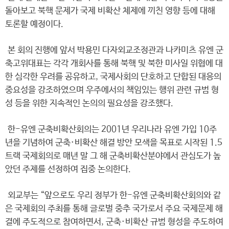
돌아보고 북핵 문제가 국제 비확산 체제에 끼친 영향 등에 대해
토론할 예정이다.
본 회의 진행에 앞서 박용민 다자외교조정관과 나카미츠 유엔 군
축고위대표는 각각 개회사를 통해 북핵 및 북한 미사일 위협에 대
한 심각한 우려를 공유하고, 국제사회의 단호하고 단합된 대응의
중요성을 강조하였으며 우주에서의 책임있는 행위 관련 규범 형
성 등을 위한 지속적인 논의의 필요성을 강조했다.
한-유엔 군축비확산회의는 2001년 우리나라 유엔 가입 10주
년을 기념하여 군축·비확산 해결 방안 모색을 목표로 시작된 1.5
트랙 국제회의로 매년 말 그 해 군축비확산분야에서 관심도가 높
았던 주제를 선정하여 집중 논의한다.
외교부는 “앞으로도 우리 정부가 한-유엔 군축비확산회의와 같
은 국제회의 주최를 통해 글로벌 중추 국가로서 주요 국제문제 해
결에 주도적으로 참여하면서, 군축·비확산 규범 형성을 주도하여