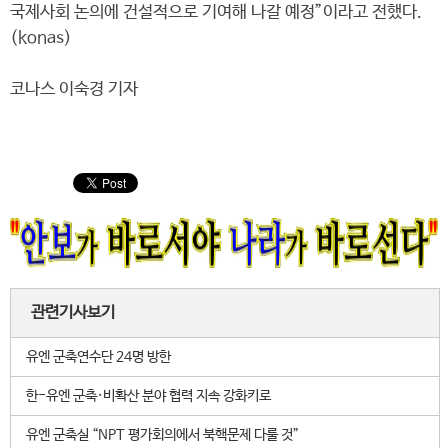
국제사회 논의에 건설적으로 기여해 나갈 예정”이라고 전했다.
(konas)
코나스 이숙경 기자
관련기사보기
유엔 군축연수단 24명 방한
한-유엔 군축·비확산 분야 협력 지속 강화키로
유엔 군축실 “NPT 평가회의에서 북핵문제 다룰 것”