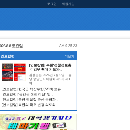
로그인
회원가입
026.8.8 토요일
AM 9:25:23
안보칼럼
더보기
[안보칼럼] 북한‘정찰정보총
국’임무 확대 의도와 ..
김정은은 2026년 7월 9일 노동
당 중앙군사위원회 제9기 제1
차 ..
[안보칼럼] 한국군 핵잠수함(SSN) 보유..
[안보칼럼] ‘유엔군 참전의 날’ 및 ..
[안보칼럼] 북한 핵물질 증산 동향과 ..
[안보칼럼] 북한의 국호 변경 의도와 ..