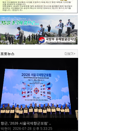
포토뉴스
향군, '2026 서울국제향군포럼' ..
박현미 2026-07-28 오후 5:33:25