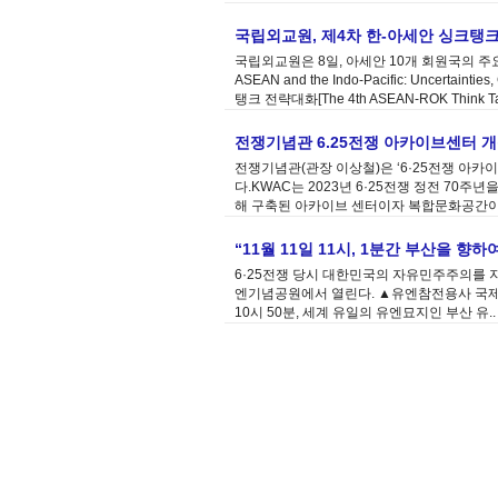
국립외교원, 제4차 한-아세안 싱크탱
국립외교원은 8일, 아세안 10개 회원국의 주
ASEAN and the Indo-Pacific: Uncertain
탱크 전략대화[The 4th ASEAN-ROK Think Ta
전쟁기념관 6.25전쟁 아카이브센터 
전쟁기념관(관장 이상철)은 ‘6·25전쟁 아카이브센터
다.KWAC는 2023년 6·25전쟁 정전 70
해 구축된 아카이브 센터이자 복합문화공간이다
“11월 11일 11시, 1분간 부산을 향하
6·25전쟁 당시 대한민국의 자유민주주의를 
엔기념공원에서 열린다. ▲유엔참전용사 국제추모
10시 50분, 세계 유일의 유엔묘지인 부산 유..