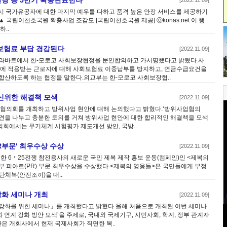
안당 등 5만기 확충완료한다
[2022.11.09]
0시 국가유공자에 대한 마지막 예우를 다하고 품격 높은 안장 서비스를 제공하기
 국립이천호국원 확충사업 조감도 [국립이천호국원 제공] ⓒkonas.net 이 행
..
보험료 부담 경감된다
[2022.11.09]
코 라바트에서 한-모로코 사회보장협정을 문안합의하고 가서명했다고 밝혔다.사
에 적용받는 근로자에 대해 사회보험료 이중납부를 방지하고, 연금수급요건을
합산하도록 하는 협정을 말한다.외교부는 한-모로코 사회보장협..
신위한 해결책 모색
[2022.11.09]
업협의회를 개최하고 방위사업 현안에 대해 논의했다고 밝혔다.‘방위사업협의
견을 나누고 충분한 토의를 거쳐 방위사업 현안에 대한 합리적인 해결책을 모색
회에서는 무기체계 시험평가 제도개선 방안, 국방..
R부문' 최우수상 수상
[2022.11.09]
한 6‧25전쟁 참전용사의 새로운 국민 제복 제작 홍보 운동(캠페인)인 <제복의
 정부 피아르(PR) 부문 최우수상을 수상했다.<제복의 영웅들>은 국민들에게 부정
단체복(안전조끼)을 대..
강화 세미나 개최
[2022.11.09]
 강화를 위한 세미나」를 개최했다고 밝혔다.올해 처음으로 개최된 이번 세미나
 연계 강화 방안 모색’을 주제로, 국내외 국제기구, 시민사회, 학계, 정부 관계자
은 개회사에서 현재 국제사회가 직면한 복..