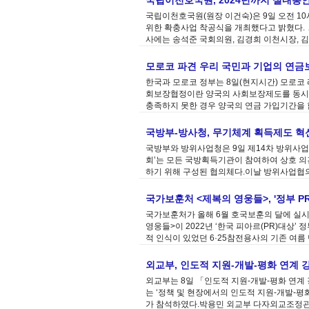
국립이천호국원, 2024년까지 실내봉
국립이천호국원(원장 이건숙)은 9일 오전 1
위한 확충사업 착공식을 개최했다고 밝혔다. ▲
사에는 송석준 국회의원, 김경희 이천시장, 김하
모로코 파견 우리 국민과 기업의 연금
한국과 모로코 정부는 8일(현지시간) 모로
회보장협정이란 양국의 사회보장제도를 동시
충족하지 못한 경우 양국의 연금 가입기간을 
국방부-방사청, 무기체계 획득제도 혁
국방부와 방위사업청은 9일 제14차 방위사
회’는 모든 국방획득기관이 참여하여 상호 의
하기 위해 구성된 협의체다.이날 방위사업협의
국가보훈처 <제복의 영웅들>, '정부 P
국가보훈처가 올해 6월 호국보훈의 달에 실시
영웅들>이 2022년 ‘한국 피아르(PR)대상’
적 인식이 있었던 6·25참전용사의 기존 여름 
외교부, 인도적 지원-개발-평화 연계 
외교부는 8일 「인도적 지원-개발-평화 연계
는 ‘정책 및 현장에서의 인도적 지원-개발-평화
가 참석하였다.박용민 외교부 다자외교조정관