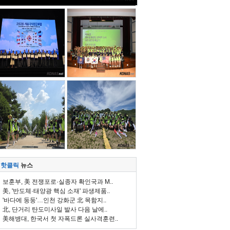
핫클릭
뉴스
보훈부, 美 전쟁포로·실종자 확인국과 M..
美, '반도체·태양광 핵심 소재' 파생제품..
'바다에 둥둥'…인천 강화군 北 목함지..
北, 단거리 탄도미사일 발사 다음 날에..
美해병대, 한국서 첫 자폭드론 실사격훈련..