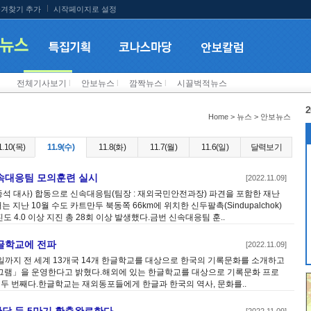
겨찾기 추가
시작페이지로 설정
전체기사보기
l
안보뉴스
l
깜짝뉴스
l
시끌벅적뉴스
2
Home > 뉴스 > 안보뉴스
1.10(목)
11.9(수)
11.8(화)
11.7(월)
11.6(일)
달력보기
속대응팀 모의훈련 실시
[2022.11.09]
종석 대사) 합동으로 신속대응팀(팀장 : 재외국민안전과장) 파견을 포함한 재난
난 10월 수도 카트만두 북동쪽 66km에 위치한 신두팔촉(Sindupalchok)
도 4.0 이상 지진 총 28회 이상 발생했다.금번 신속대응팀 훈..
글학교에 전파
[2022.11.09]
일까지 전 세계 13개국 14개 한글학교를 대상으로 한국의 기록문화를 소개하고
그램」을 운영한다고 밝혔다.해외에 있는 한글학교를 대상으로 기록문화 프로
 두 번째다.한글학교는 재외동포들에게 한글과 한국의 역사, 문화를..