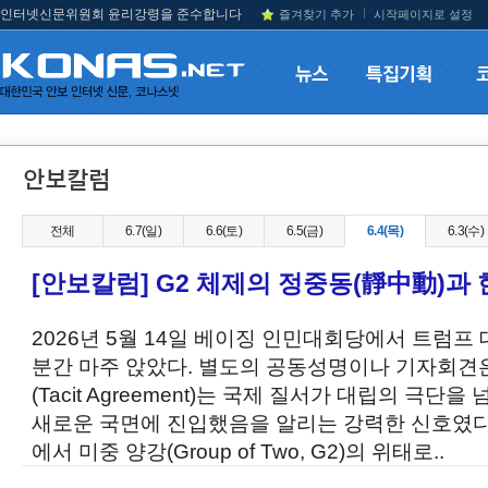
인터넷신문위원회 윤리강령을 준수합니다
즐겨찾기 추가
시작페이지로 설정
전체
6.7(일)
6.6(토)
6.5(금)
6.4(목)
6.3(수)
[안보칼럼] G2 체제의 정중동(靜中動)과 
2026년 5월 14일 베이징 인민대회당에서 트럼프 
분간 마주 앉았다. 별도의 공동성명이나 기자회견
(Tacit Agreement)는 국제 질서가 대립의 극단
새로운 국면에 진입했음을 알리는 강력한 신호였다
에서 미중 양강(Group of Two, G2)의 위태로..