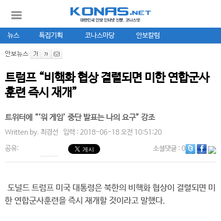
뉴스
특집기획
코나스마당
안보칼럼
안보뉴스
트럼프 “비핵화 협상 결렬되면 미한 연합군사
훈련 즉시 재개”
트위터에 “‘워 게임’ 중단 발표는 나의 요구” 강조
Written by.
최경선
입력 : 2018-06-18 오전 10:51:20
공유:
소셜댓글
: 0
도널드 트럼프 미국 대통령은 북한의 비핵화 협상이 결렬되면 미
한 연합군사훈련을 즉시 재개할 것이라고 말했다.