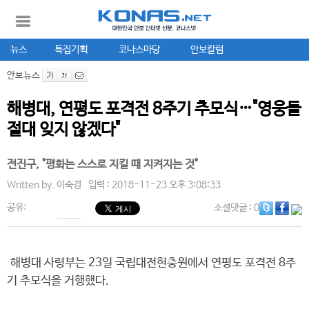
뉴스
특집기획
코나스마당
안보칼럼
안보뉴스
해병대, 연평도 포격전 8주기 추모식…"영웅들
절대 잊지 않겠다"
전진구, "평화는 스스로 지킬 때 지켜지는 것"
Written by.
이숙경
입력 : 2018-11-23 오후 3:08:33
공유:
소셜댓글
: 0
해병대 사령부는 23일 국립대전현충원에서 연평도 포격전 8주
기 추모식을 거행했다.