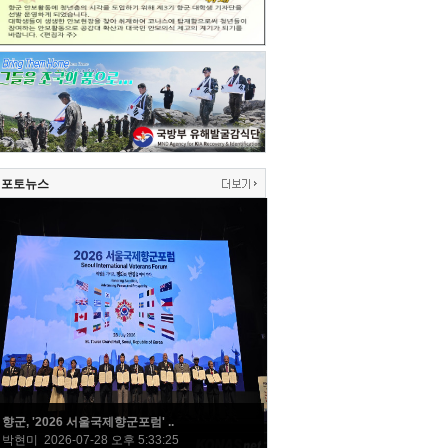
포토뉴스
향군, '2026 서울국제향군포럼' ..
박현미 2026-07-28 오후 5:33:25