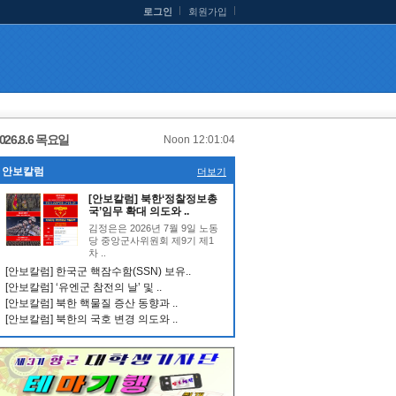
로그인
회원가입
026.8.6 목요일
Noon 12:01:05
안보칼럼
더보기
[안보칼럼] 북한‘정찰정보총
국’임무 확대 의도와 ..
김정은은 2026년 7월 9일 노동
당 중앙군사위원회 제9기 제1
차 ..
[안보칼럼] 한국군 핵잠수함(SSN) 보유..
[안보칼럼] ‘유엔군 참전의 날’ 및 ..
[안보칼럼] 북한 핵물질 증산 동향과 ..
[안보칼럼] 북한의 국호 변경 의도와 ..