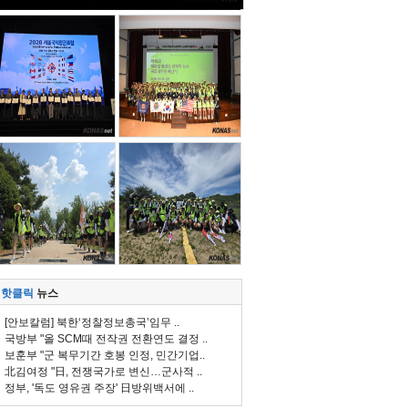
핫클릭
뉴스
[안보칼럼] 북한‘정찰정보총국’임무 ..
국방부 "올 SCM때 전작권 전환연도 결정 ..
보훈부 "군 복무기간 호봉 인정, 민간기업..
北김여정 "日, 전쟁국가로 변신…군사적 ..
정부, '독도 영유권 주장' 日방위백서에 ..