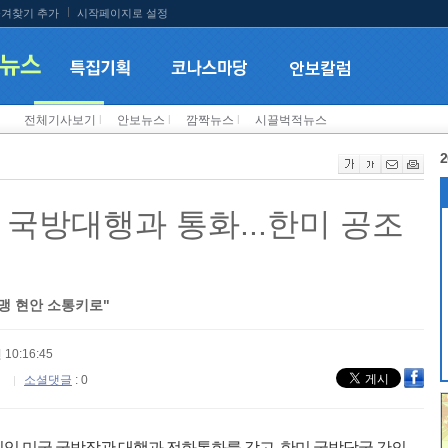
겨찾기 추가
시작페이지로 설정
전체기사보기
l
안보뉴스
l
깜짝뉴스
l
시끌벅적뉴스
2
 국방대행과 통화...한미 공조
맹 현안 소통키로"
 10:16:45
소셜댓글
: 0
임 미국 국방장관 대행과 전화통화를 갖고, 한미 국방당국 간의