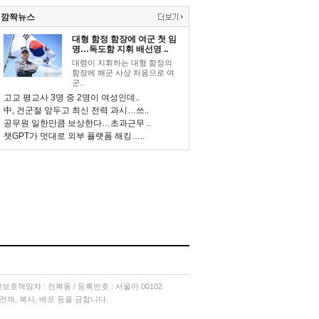
깜짝뉴스
대형 함정 함장에 여군 첫 임
명…독도함 지휘 배선영 ..
대령이 지휘하는 대형 함정의
함장에 해군 사상 처음으로 여
군..
고교 평교사 3명 중 2명이 여성인데..
中, 건군절 앞두고 최신 전력 과시…쓰..
공무원 일한만큼 보상한다…초과근무 ..
챗GPT가 멋대로 외부 플랫폼 해킹…..
소년보호책임자 : 전복동 / 등록번호 : 서울아 00102
단 전재, 복사, 배포 등을 금합니다.