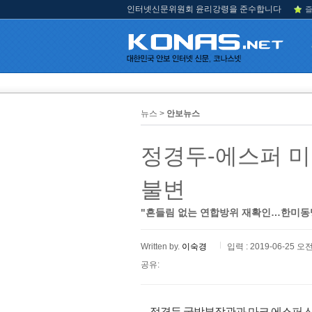
인터넷신문위원회 윤리강령을 준수합니다
즐
뉴스 >
안보뉴스
정경두-에스퍼 미
불변
"흔들림 없는 연합방위 재확인…한미동
Written by.
이숙경
입력 : 2019-06-25 오전
공유:
정경두 국방부장관과 마크 에스퍼 신