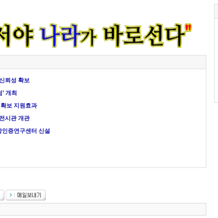
 신뢰성 확보
’ 개최
 확보 지원효과
보전시관 개관
항인증연구센터 신설
진