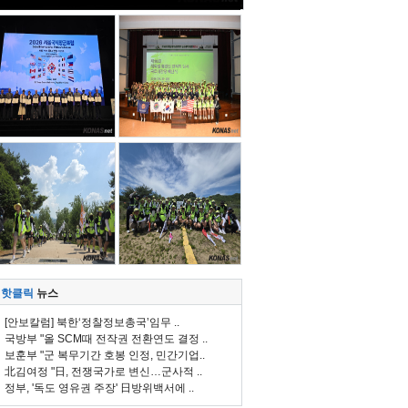
핫클릭
뉴스
[안보칼럼] 북한‘정찰정보총국’임무 ..
국방부 "올 SCM때 전작권 전환연도 결정 ..
보훈부 "군 복무기간 호봉 인정, 민간기업..
北김여정 "日, 전쟁국가로 변신…군사적 ..
정부, '독도 영유권 주장' 日방위백서에 ..