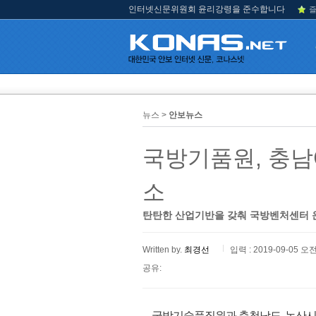
인터넷신문위원회 윤리강령을 준수합니다
즐
뉴스 >
안보뉴스
국방기품원, 충남
소
탄탄한 산업기반을 갖춰 국방벤처센터 
Written by.
최경선
입력 : 2019-09-05 오전
공유:
국방기술품질원과 충청남도, 논산시