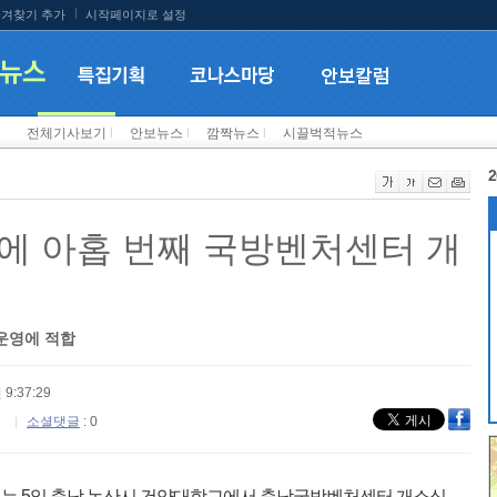
겨찾기 추가
시작페이지로 설정
전체기사보기
l
안보뉴스
l
깜짝뉴스
l
시끌벅적뉴스
2
에 아홉 번째 국방벤처센터 개
운영에 적합
 9:37:29
소셜댓글
: 0
는 5일 충남 논산시 건양대학교에서 충남국방벤처센터 개소식