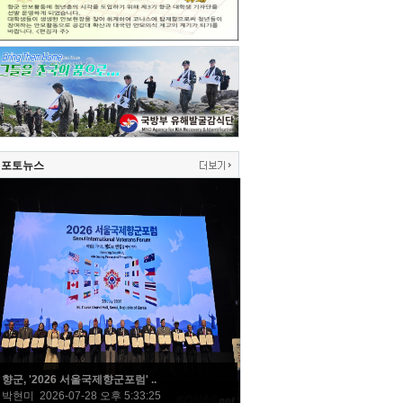
포토뉴스
향군, '2026 서울국제향군포럼' ..
박현미 2026-07-28 오후 5:33:25