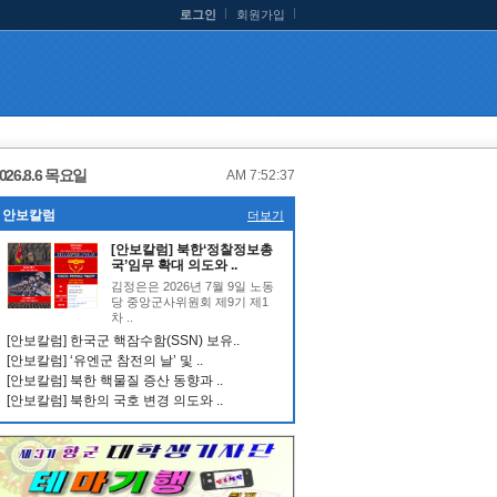
로그인
회원가입
026.8.6 목요일
AM 7:52:37
안보칼럼
더보기
[안보칼럼] 북한‘정찰정보총
국’임무 확대 의도와 ..
김정은은 2026년 7월 9일 노동
당 중앙군사위원회 제9기 제1
차 ..
[안보칼럼] 한국군 핵잠수함(SSN) 보유..
[안보칼럼] ‘유엔군 참전의 날’ 및 ..
[안보칼럼] 북한 핵물질 증산 동향과 ..
[안보칼럼] 북한의 국호 변경 의도와 ..