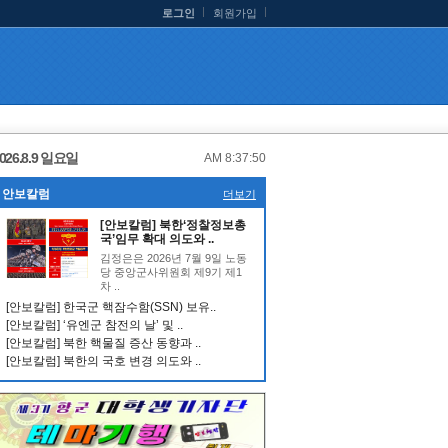
로그인
회원가입
026.8.9 일요일
AM 8:37:51
안보칼럼
더보기
[안보칼럼] 북한‘정찰정보총
국’임무 확대 의도와 ..
김정은은 2026년 7월 9일 노동
당 중앙군사위원회 제9기 제1
차 ..
[안보칼럼] 한국군 핵잠수함(SSN) 보유..
[안보칼럼] ‘유엔군 참전의 날’ 및 ..
[안보칼럼] 북한 핵물질 증산 동향과 ..
[안보칼럼] 북한의 국호 변경 의도와 ..