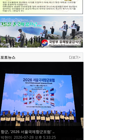
포토뉴스
향군, '2026 서울국제향군포럼' ..
박현미 2026-07-28 오후 5:33:25