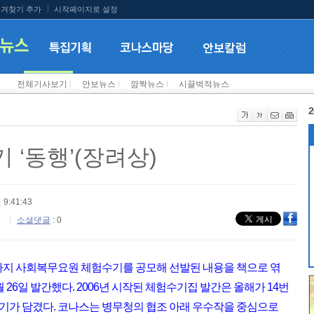
겨찾기 추가
시작페이지로 설정
전체기사보기
l
안보뉴스
l
깜짝뉴스
l
시끌벅적뉴스
2
 ‘동행’(장려상)
 9:41:43
소셜댓글
: 0
1일까지 사회복무요원 체험수기를 공모해 선발된 내용을 책으로 엮
 9월 26일 발간했다. 2006년 시작된 체험수기집 발간은 올해가 14번
가 담겼다. 코나스는 병무청의 협조 아래 우수작을 중심으로