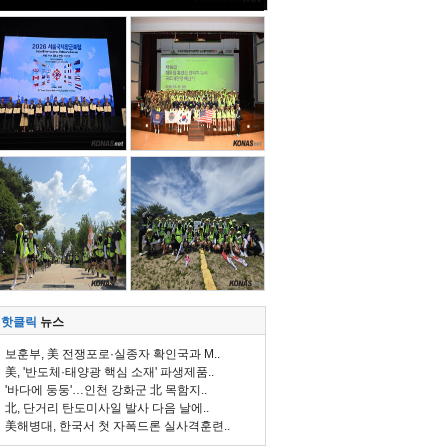
핫클릭
뉴스
보훈부, 美 전쟁포로·실종자 확인국과 M..
美, '반도체·태양광 핵심 소재' 파생제품..
'바다에 둥둥'…인천 강화군 北 목함지..
北, 단거리 탄도미사일 발사 다음 날에..
美해병대, 한국서 첫 자폭드론 실사격훈련..