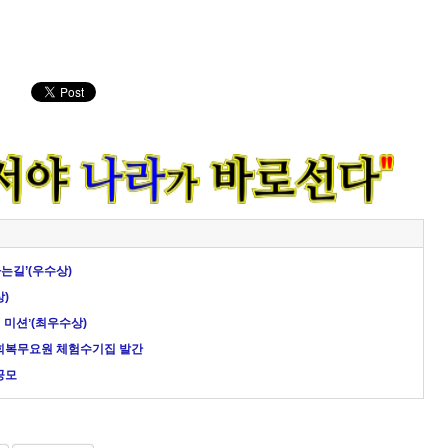
는길’(우수상)
)
 미션ʼ(최우수상)
 사회복무요원 체험수기집 발간
공모