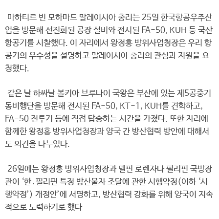
마하티르 빈 모하마드 말레이시아 총리는 25일 한국항공우주산
업을 방문해 선진화된 공장 설비와 전시된 FA-50, KUH 등 국산
항공기를 시찰했다. 이 자리에서 왕정홍 방위사업청장은 우리 항
공기의 우수성을 설명하고 말레이시아 총리의 관심과 지원을 요
청했다.
같은 날 하싸날 볼키아 브루나이 국왕은 부산에 있는 제5공중기
동비행단을 방문해 전시된 FA-50, KT-1, KUH를 견학하고,
FA-50 전투기 등에 직접 탑승하는 시간을 가졌다. 또한 자리에
함께한 왕정홍 방위사업청장과 양국 간 방산협력 방안에 대해서
도 의견을 나누었다.
26일에는 왕정홍 방위사업청장과 델핀 로렌자나 필리핀 국방장
관이 ‘한․필리핀 특정 방산물자 조달에 관한 시행약정(이하 ‘시
행약정’) 개정안’에 서명하고, 방산협력 강화를 위해 양국이 지속
적으로 노력하기로 했다