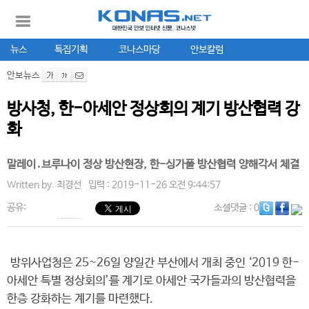
뉴스
특집기획
코나스마당
안보칼럼
안보뉴스
방사청, 한-아세안 정상회의 계기 방산협력 강
화
말레이․브루나이 정상 방산현장, 한-싱가폴 방산협력 양해각서 체결
Written by.
최경선
입력 : 2019-11-26 오전 9:44:57
공유:
소셜댓글
: 0
방위사업청은 25~26일 양일간 부산에서 개최 중인 ‘2019 한-
아세안 특별 정상회의’를 계기로 아세안 국가들과의 방산협력을
한층 강화하는 계기를 마련했다.