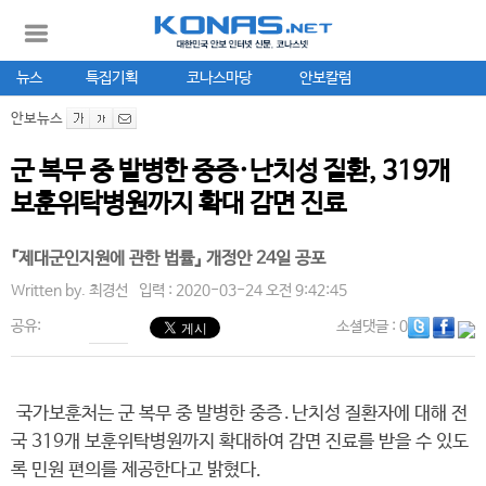
뉴스
특집기획
코나스마당
안보칼럼
안보뉴스
군 복무 중 발병한 중증·난치성 질환, 319개
보훈위탁병원까지 확대 감면 진료
『제대군인지원에 관한 법률』 개정안 24일 공포
Written by.
최경선
입력 : 2020-03-24 오전 9:42:45
공유:
소셜댓글
: 0
국가보훈처는 군 복무 중 발병한 중증․난치성 질환자에 대해 전
국 319개 보훈위탁병원까지 확대하여 감면 진료를 받을 수 있도
록 민원 편의를 제공한다고 밝혔다.