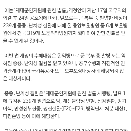
이는『제대군인지원에 관한 법률』개정안이 지난 17일 국무회의
의결 후 24일 공포됨에 따라, 앞으로는 군 복무 중 발병한 비상이
239개 중증․난치성 질환에 대해 현 중앙보훈병원 등 6개 보훈병
원에서 전국 319개 보훈위탁병원까지 확대하여 감면 진료를 받
을 수 있게 된 것이다.
이번 법 개정의 수혜대상은 현역병으로 군 복무 중 발병 또는 악
화된 중증․난치성 질환을 앓고 있으나, 공무수행과 직접적인 인
과관계가 없어 국가유공자 또는 보훈보상대상자에 해당되지 않
은 대상자이다.
중증․난치성 질환은『제대군인지원에 관한 법률 시행령』별표 1
에 규정된 239개 질병으로 암, 재생불량성 빈혈, 심장질환, 장기
이식, 만성신부전증, 정신질환(F20~F29, 병역면제 처분 대상),
파킨슨병 등이 이에 해당한다.