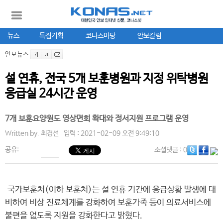
뉴스
특집기획
코나스마당
안보칼럼
안보뉴스
설 연휴, 전국 5개 보훈병원과 지정 위탁병원
응급실 24시간 운영
7개 보훈요양원도 영상면회 확대와 정서지원 프로그램 운영
Written by.
최경선
입력 : 2021-02-09 오전 9:49:10
공유:
소셜댓글
: 0
국가보훈처(이하 보훈처)는 설 연휴 기간에 응급상황 발생에 대
비하여 비상 진료체계를 강화하여 보훈가족 등이 의료서비스에
불편을 없도록 지원을 강화한다고 밝혔다.