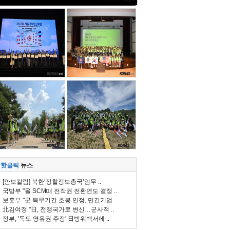
핫클릭
뉴스
[안보칼럼] 북한‘정찰정보총국’임무 ..
국방부 "올 SCM때 전작권 전환연도 결정 ..
보훈부 "군 복무기간 호봉 인정, 민간기업..
北김여정 "日, 전쟁국가로 변신…군사적 ..
정부, '독도 영유권 주장' 日방위백서에 ..