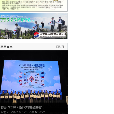
포토뉴스
향군, '2026 서울국제향군포럼' ..
박현미 2026-07-28 오후 5:33:25