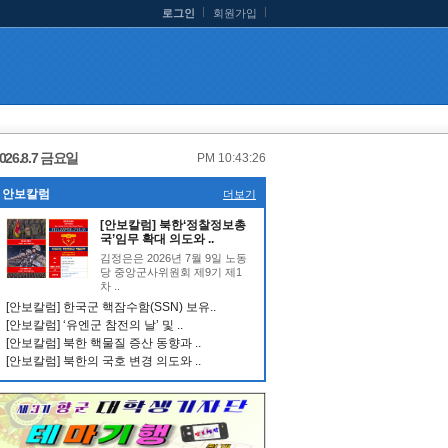
로그인
회원가입
026.8.7 금요일
PM 10:43:26
안보칼럼
더보기
[안보칼럼] 북한‘정찰정보총
국’임무 확대 의도와 ..
김정은은 2026년 7월 9일 노동
당 중앙군사위원회 제9기 제1
차 ..
[안보칼럼] 한국군 핵잠수함(SSN) 보유..
[안보칼럼] ‘유엔군 참전의 날’ 및 ..
[안보칼럼] 북한 핵물질 증산 동향과 ..
[안보칼럼] 북한의 국호 변경 의도와 ..