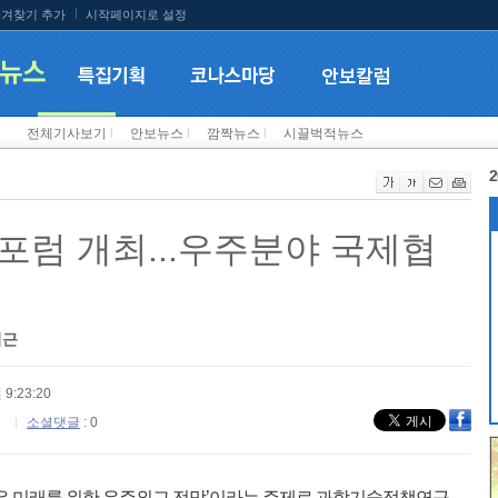
겨찾기 추가
시작페이지로 설정
전체기사보기
l
안보뉴스
l
깜짝뉴스
l
시끌벅적뉴스
2
포럼 개최...우주분야 국제협
접근
 9:23:20
소셜댓글
: 0
나은 미래를 위한 우주외교 전망’이라는 주제로 과학기술정책연구