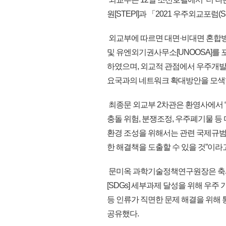
원[STEPI]과 「2021 우주외교포럼(Sp
외교부에 따르면 대면·비대면 혼합방
및 유엔외기권사무소[UNOOSA]를
하였으며, 외교적 관점에서 우주개발 
요국과의 네트워크 확대방안을 모색
최종문 외교부 2차관은 환영사에서 
충돌 위험, 분쟁조정, 우주폐기물 등
환경 조성을 위해서는 관련 국제규범
한 해결책을 도출할 수 있을 것”이라
문미옥 과학기술정책연구원장은 축사
[SDGs] 세부과제 달성을 위해 우주
등 인류가 직면한 문제 해결을 위해 
공유했다.