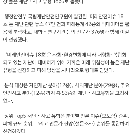
장 높은 재난‧사고 유형 Top5로 꼽혔다.
행정안전부 국립재난안전연구원이 발간한 ‘미래안전이슈 18
호’는 재난 관련 뉴스 47만 건과 피해통계 42종의 빅데이터를 활
용해 분석하고, 대학‧연구기관 등의 전문가 376명과 함께 이같
이 선정했다.
‘미래안전이슈 18호’은 사회·환경변화에 따라 대형화·복합화
되고 있는 재난에 대비하기 위해 가까운 미래 위험성이 높은 재난
유형을 선정하고 피해 양상을 시나리오로 형태로 담았다.
분석 대상은 자연재난 분야(12종), 사회재난 분야(29종), 주요
안전사고 분야(12종)까지 총 53종의 재난‧사고유형을 고려하
였다.
상위 Top5 재난‧사고 유형은 분야별 언론 이슈(보도량) 순위,
피해 규모 순위, 그리고 전문가 전망(설문조사) 순위를 종합하여
선정하였다.