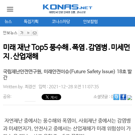
뉴스
특집기획
코나스마당
안보칼럼
안보뉴스
미래 재난 Top5 풍수해․폭염․감염병․미세먼
지․산업재해
국립재난안전연구원, 미래안전이슈(Future Safety Issue) 18호 발
간
Written by.
최경선
입력 : 2021-12-28 오전 11:07:35
공유:
소셜댓글
: 0
자연재난 중에서는 풍수해와 폭염이, 사회재난 중에서는 감염병
과 미세먼지가, 안전사고 중에서는 산업재해가 미래 위험성이 가