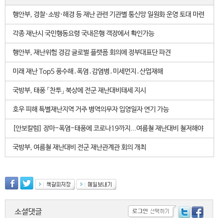
행안부, 경찰·소방·해경 등 재난 관련 기관별 통신망 일원화 운영 토대 마련
각종 재난시 국민행동요령 국내은행 객장에서 확인가능
행안부, 재난위험 경감 글로벌 플랫폼 회의에 정부대표단 파견
미래 재난 Top5 풍수해․폭염․감염병․미세먼지․산업재해
국방부, 태풍 「찬투」 북상에 전군 재난대비태세 지시
호우 피해 특별재난지역 거주 병역의무자 입영일자 연기 가능
[안보칼럼] 장마-폭염-태풍에 코로나19까지...여름철 재난대비 철저해야
국방부, 여름철 재난대비 전군 재난관계관 회의 개최
소셜댓글