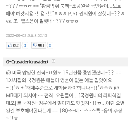
~???ㅎㅎㅎ == "황금박쥐 북핵-조공원을 국민들이...보호
해야 하갓시용~! 용~!!"ㅎㅎㅎ P.S) 권의원이 잘햇네~??ㅎ
vs. 조-벨스옹이 잘햇네~???ㅎㅎㅎ
2022-09-02 오후 3:02:13
0
0
G-Crusader(crusader)
@ 미국 망명한 전직-요원도 15년전쯤 증언햇잖네~?? ==
"DJ시절의 국정원은 애들이 영혼이 없는 애들 같앗어요
~!!"ㅎ + "해체수준으로 개혁을 해야합니다~!!"ㅎㅎㅎ @
MB때가 되서야~~ 전직-요원들이...[국정원내의 좌파척결-
데모]를 국정원-정문에서 벌이기도 햇엇지~!!ㅎ...이런 오염
된걸 보호해야한다는게 == 180조-베르스~스륵~옹의 주장
~!!ㅎ