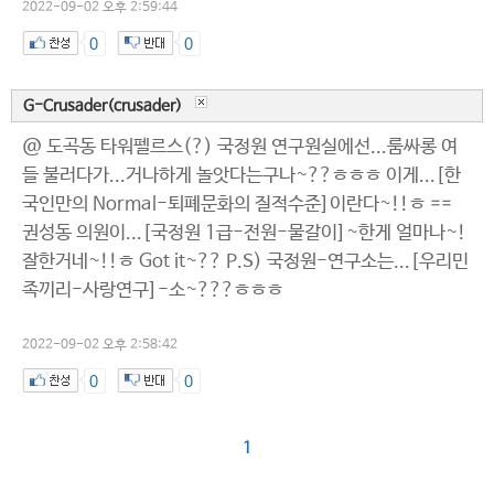
2022-09-02 오후 2:59:44
0
0
G-Crusader(crusader)
@ 도곡동 타워펠르스(?) 국정원 연구원실에선...룸싸롱 여
들 불러다가...거나하게 놀앗다는구나~??ㅎㅎㅎ 이게...[한
국인만의 Normal-퇴폐문화의 질적수준]이란다~!!ㅎ ==
권성동 의원이...[국정원 1급-전원-물갈이]~한게 얼마나~!
잘한거네~!!ㅎ Got it~?? P.S) 국정원-연구소는...[우리민
족끼리-사랑연구]-소~???ㅎㅎㅎ
2022-09-02 오후 2:58:42
0
0
1