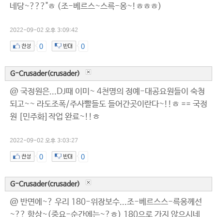
네당~???"ㅎ (조-베르스~스륵-옹~!ㅎㅎㅎ)
2022-09-02 오후 3:09:42
0
0
G-Crusader(crusader)
@ 국정원은...DJ때 이미~ 4천명의 정예-대공요원들이 숙청
되고~~ 라도조폭/주사빨들도 들어간곳이란다~!!ㅎ == 국정
원 [민주화]작업 완료~!!ㅎ
2022-09-02 오후 3:03:27
0
0
G-Crusader(crusader)
@ 반면에~? 우리 180-위장보수...조-베르스스-륵옹께선
~?? 항상~(중요-순간에는~?ㅎ) 180으로 가지 않으시네