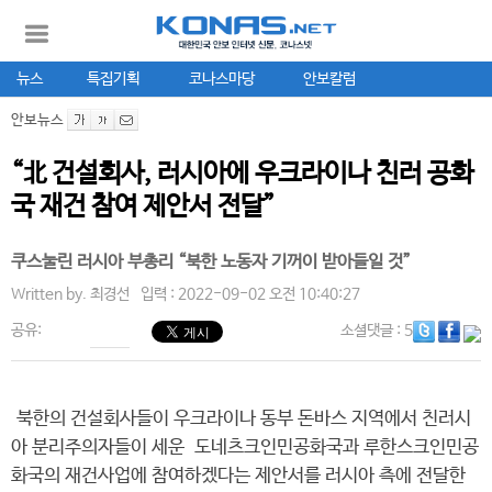
뉴스
특집기획
코나스마당
안보칼럼
안보뉴스
“北 건설회사, 러시아에 우크라이나 친러 공화
국 재건 참여 제안서 전달”
쿠스눌린 러시아 부총리 “북한 노동자 기꺼이 받아들일 것”
Written by.
최경선
입력 : 2022-09-02 오전 10:40:27
공유:
소셜댓글
: 5
북한의 건설회사들이 우크라이나 동부 돈바스 지역에서 친러시
아 분리주의자들이 세운 도네츠크인민공화국과 루한스크인민공
화국의 재건사업에 참여하겠다는 제안서를 러시아 측에 전달한