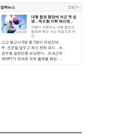
깜짝뉴스
대형 함정 함장에 여군 첫 임
명…독도함 지휘 배선영 ..
대령이 지휘하는 대형 함정의
함장에 해군 사상 처음으로 여
군..
고교 평교사 3명 중 2명이 여성인데..
中, 건군절 앞두고 최신 전력 과시…쓰..
공무원 일한만큼 보상한다…초과근무 ..
챗GPT가 멋대로 외부 플랫폼 해킹…..