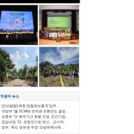
핫클릭
뉴스
[안보칼럼] 북한‘정찰정보총국’임무 ..
국방부 "올 SCM때 전작권 전환연도 결정 ..
보훈부 "군 복무기간 호봉 인정, 민간기업..
北김여정 "日, 전쟁국가로 변신…군사적 ..
정부, '독도 영유권 주장' 日방위백서에 ..