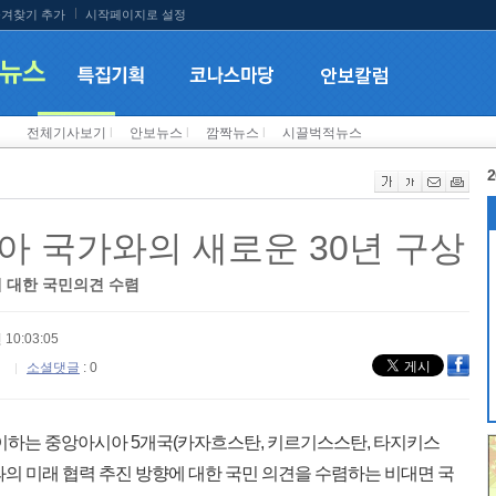
겨찾기 추가
시작페이지로 설정
전체기사보기
l
안보뉴스
l
깜짝뉴스
l
시끌벅적뉴스
2
아 국가와의 새로운 30년 구상
 대한 국민의견 수렴
 10:03:05
소셜댓글
: 0
맞이하는 중앙아시아 5개국(카자흐스탄, 키르기스스탄, 타지키스
의 미래 협력 추진 방향에 대한 국민 의견을 수렴하는 비대면 국