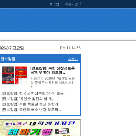
로그인
회원가입
026.8.7 금요일
PM 11:14:56
안보칼럼
더보기
[안보칼럼] 북한‘정찰정보총
국’임무 확대 의도와 ..
김정은은 2026년 7월 9일 노동
당 중앙군사위원회 제9기 제1
차 ..
[안보칼럼] 한국군 핵잠수함(SSN) 보유..
[안보칼럼] ‘유엔군 참전의 날’ 및 ..
[안보칼럼] 북한 핵물질 증산 동향과 ..
[안보칼럼] 북한의 국호 변경 의도와 ..