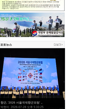
포토뉴스
향군, '2026 서울국제향군포럼' ..
박현미 2026-07-28 오후 5:33:25