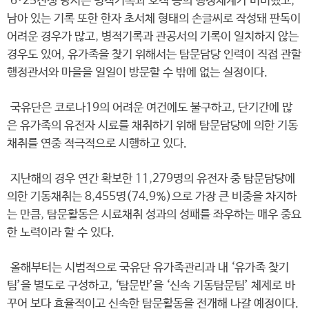
6·25전쟁 당시는 병적기록과 호적 등의 행정체계가 미비했고,
남아 있는 기록 또한 한자 초서체 형태의 손글씨로 작성돼 판독이
어려운 경우가 많고, 병적기록과 관공서의 기록이 일치하지 않는
경우도 있어, 유가족을 찾기 위해서는 탐문담당 인력이 직접 관할
행정관서와 마을을 일일이 방문할 수 밖에 없는 실정이다.
국유단은 코로나19의 어려운 여건에도 불구하고, 단기간에 많
은 유가족의 유전자 시료를 채취하기 위해 탐문담당에 의한 기동
채취를 연중 적극적으로 시행하고 있다.
지난해의 경우 연간 확보한 11,279명의 유전자 중 탐문담당에
의한 기동채취는 8,455명(74.9%)으로 가장 큰 비중을 차지하
는 만큼, 탐문활동은 시료채취 성과의 성패를 좌우하는 매우 중요
한 노력이라 할 수 있다.
올해부터는 시범적으로 국유단 유가족관리과 내 ‘유가족 찾기
팀’을 별도로 구성하고, ‘탐문반’을 ‘신속 기동탐문팀’ 체제로 바
꾸어 보다 효율적이고 신속한 탐문활동을 전개해 나갈 예정이다.