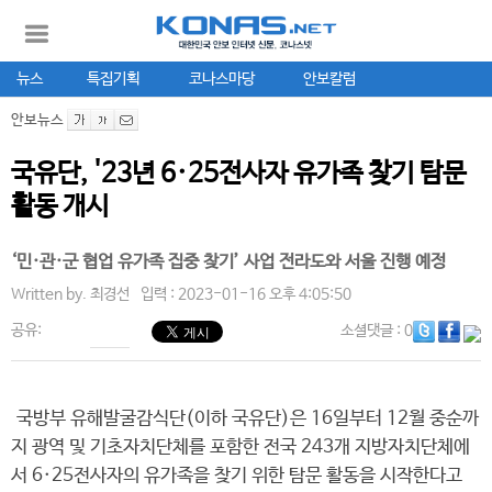
뉴스
특집기획
코나스마당
안보칼럼
안보뉴스
국유단, '23년 6·25전사자 유가족 찾기 탐문
활동 개시
‘민·관·군 협업 유가족 집중 찾기’ 사업 전라도와 서울 진행 예정
Written by.
최경선
입력 : 2023-01-16 오후 4:05:50
공유:
소셜댓글
: 0
국방부 유해발굴감식단(이하 국유단)은 16일부터 12월 중순까
지 광역 및 기초자치단체를 포함한 전국 243개 지방자치단체에
서 6·25전사자의 유가족을 찾기 위한 탐문 활동을 시작한다고