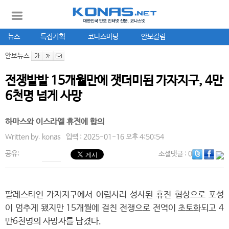
뉴스
특집기획
코나스마당
안보칼럼
안보뉴스
전쟁발발 15개월만에 잿더미된 가자지구, 4만
6천명 넘게 사망
하마스와 이스라엘 휴전에 합의
Written by.
konas
입력 : 2025-01-16 오후 4:50:54
공유:
소셜댓글
: 0
팔레스타인 가자지구에서 어렵사리 성사된 휴전 협상으로 포성
이 멈추게 됐지만 15개월에 걸친 전쟁으로 전역이 초토화되고 4
만6천명의 사망자를 남겼다.