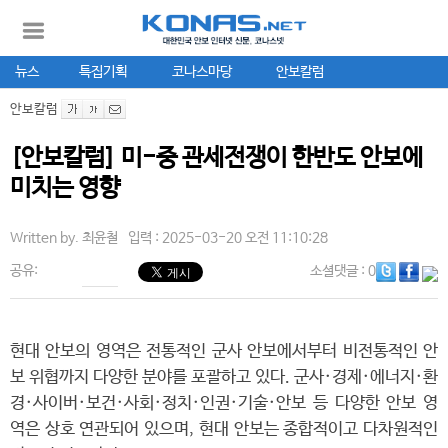
뉴스
특집기획
코나스마당
안보칼럼
안보칼럼
[안보칼럼] 미-중 관세전쟁이 한반도 안보에
미치는 영향
Written by.
최윤철
입력 : 2025-03-20 오전 11:10:28
공유:
소셜댓글
: 0
현대 안보의 영역은 전통적인 군사 안보에서부터 비전통적인 안
보 위협까지 다양한 분야를 포괄하고 있다. 군사·경제·에너지·환
경·사이버·보건·사회·정치·인권·기술·안보 등 다양한 안보 영
역은 상호 연관되어 있으며, 현대 안보는 종합적이고 다차원적인