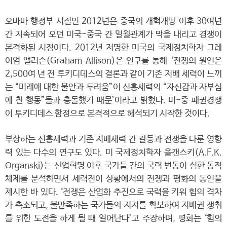
오바마 행정부 시절인 2012년은 중국의 개혁개방 이후 30여년
간 지속되어 오던 미국-중국 간 밀월관계가 막을 내리고 경쟁이
본격화된 시점이다. 2012년 저명한 미국의 국제정치학자 그레
이엄 앨리슨(Graham Allison)은 연구를 통해 ‘전쟁의 원인은
2,500여 년 전 투키디데스의 결론과 같이 기존 지배 세력이 느끼
는 “미래에 대한 불안과 두려움”이 신흥세력의 “자신감과 자부심
에 찬 행동”들과 충돌했기 때문’이라고 밝혔다. 미-중 패권경쟁
이 투키디데스 함정으로 본격적으로 해석되기 시작한 것이다.
부상하는 신흥세력과 기존 지배세력 간 갈등과 전쟁을 다룬 영향
력 있는 다수의 연구도 있다. 미 국제정치학자 올갠스키(A.F.K.
Organski)는 산업혁명 이후 국가들 간의 국력 변동이 심한 동적
체제를 분석하면서 세력전이 상황에서의 전쟁과 평화의 동인을
제시한 바 있다. ‘전쟁은 산업화 추진으로 국력을 키워 힘의 격차
가 축소되고, 불만족하는 국가들의 지지를 확보하여 지배권 쟁취
를 위한 도전을 하게 될 때 일어난다’고 주장하며, 평화는 ‘힘의