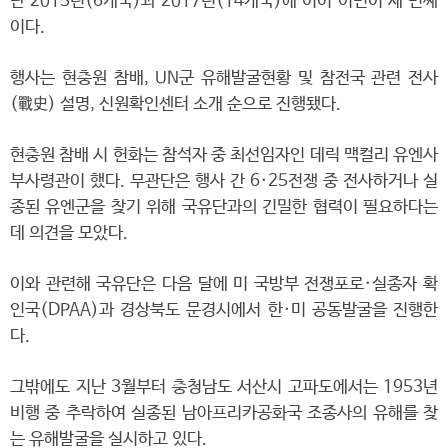
난 2015년(6개국)과 2017년(14개국)에 이어 이번이 세 번째
이다.
행사는 현충원 참배, UN군 유해발굴현황 및 참전국 관련 전사
(戰史) 설명, 신원확인센터 소개 순으로 진행됐다.
현충원 참배 시 헌화는 참석자 중 최선임자인 데릭 맥컬리 유엔사
부사령관이 했다. 무관단은 행사 간 6·25전쟁 중 전사하거나 실
종된 유엔군을 찾기 위해 국유단과의 긴밀한 협력이 필요하다는
데 의견을 모았다.
이와 관련해 국유단은 다음 달에 미 국방부 전쟁포로·실종자 확
인국(DPAA)과 경상북도 문경시에서 한·미 공동발굴을 진행한
다.
그밖에도 지난 3월부터 충청남도 서산시 고파도에서는 1953년
비행 중 추락하여 실종된 남아프리카공화국 조종사의 유해를 찾
는 유해발굴을 실시하고 있다.