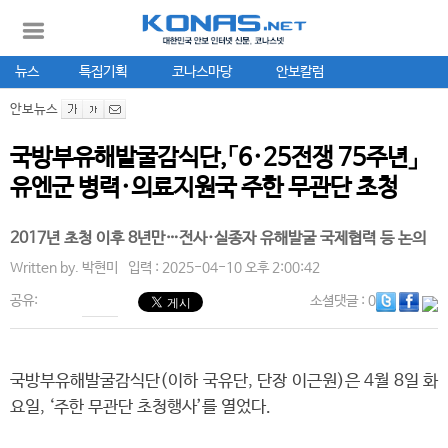
뉴스
특집기획
코나스마당
안보칼럼
안보뉴스
국방부유해발굴감식단,「6·25전쟁 75주년」
유엔군 병력·의료지원국 주한 무관단 초청
2017년 초청 이후 8년만…전사·실종자 유해발굴 국제협력 등 논의
Written by.
박현미
입력 : 2025-04-10 오후 2:00:42
공유:
소셜댓글
: 0
국방부유해발굴감식단(이하 국유단, 단장 이근원)은 4월 8일 화
요일, ‘주한 무관단 초청행사’를 열었다.