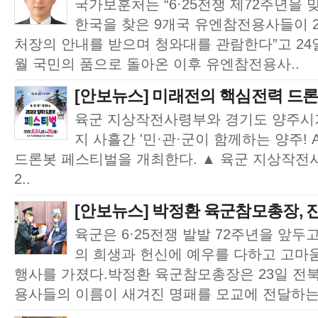
국가보훈처는 “6·25전쟁 제72주년을 맞
한국을 찾은 9개국 유엔참전용사들이 
처장의 안내를 받으며 청와대를 관람한다”고 24
월 국민의 품으로 돌아온 이후 유엔참전용사..
[안보뉴스] 미래전의 핵심전력 드론의
육군 지상작전사령부와 경기도 양주시가
지 사흘간 '민·관·군이 함께하는 양주! Ar
드론봇 페스티벌을 개최한다. ▲ 육군 지상작전
2..
[안보뉴스] 박정환 육군참모총장, 진
육군은 6·25전쟁 발발 72주년을 앞두
의 희생과 헌신에 예우를 다하고 고마
행사를 가졌다.박정환 육군참모총장은 23일 전북
용사들의 이름이 새겨진 명패를 모교에 전달하는 &