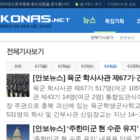
인터넷신문위원회 윤리강령을 준수합니다
즐겨찾기 추가
시작페이지로 설정
전체기사보기
l
안보뉴스
l
전체
6.27(월)
6.26(일)
6.25(토)
6.24(금)
6.23(목)
[안보뉴스] 육군 학사사관 제67기·간
육군 학사사관 제67기 517명(여군 10
관 제43기 14명(여군 2명) 통합임관
장 주관으로 충북 괴산에 있는 육군학생군사학
531명의 학사 및 간부사관 신임장교는 지난 14~1
[안보뉴스] ‘주한미군 현 수준 유지’ 
‘주한미군 현 수준 유지’ 내용을 담은 2