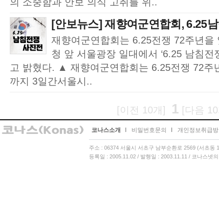
의 소중함과 안보 의식 고취를 위..
[안보뉴스] 재향여군연합회, 6.25남
재향여군연합회는 6.25전쟁 72주년을
청 앞 서울광장 일대에서 ‘6.25 남침
고 밝혔다. ▲ 재향여군연합회는 6.25전쟁 72주
까지 3일간서울시..
1
[이전 10개]
[다음 10
코나스소개
l
비밀번호문의
l
개인정보취급방
주소 : 06374 서울시 서초구 남부순환로 2569 (서초동 13
등록일 : 2005.11.02 / 발행일 : 2003.11.11 