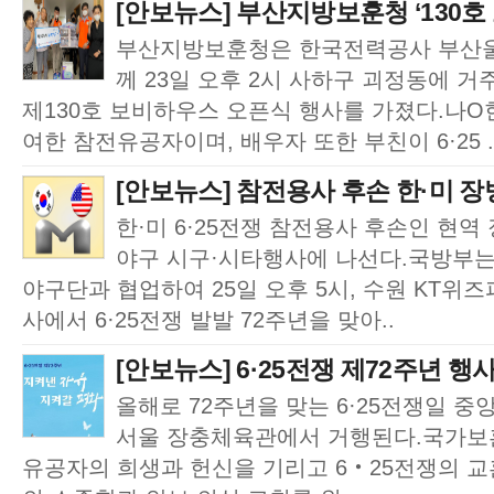
[안보뉴스] 부산지방보훈청 ‘130호 
부산지방보훈청은 한국전력공사 부산
께 23일 오후 2시 사하구 괴정동에 
제130호 보비하우스 오픈식 행사를 가졌다.나O현
여한 참전유공자이며, 배우자 또한 부친이 6·25 .
[안보뉴스] 참전용사 후손 한·미 장
한·미 6·25전쟁 참전용사 후손인 현역
야구 시구·시타행사에 나선다.국방부는 케
야구단과 협업하여 25일 오후 5시, 수원 KT위
사에서 6·25전쟁 발발 72주년을 맞아..
[안보뉴스] 6·25전쟁 제72주년 행사 
올해로 72주년을 맞는 6·25전쟁일 중
서울 장충체육관에서 거행된다.국가보훈
유공자의 희생과 헌신을 기리고 6‧25전쟁의 교