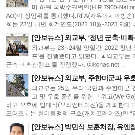
미 하원 국방수권법안(H.R.7900-National D
Act)이 상임위를 통과했다.RFA(자유아시아방송
회는 23일 내년 회계연도(2022 10월-2023 9월) 
[안보뉴스] 외교부, ‘청년 군축·비확산
외교부는 23∼24일 양일간 ‘2022 청
프‘를 진행했다고 밝혔다. ▲외교부는 23
군축·비확산캠프‘를 진행했다. ⓒkonas.net ..
[안보뉴스] 외교부, 주한미군과 우호
외교부는 25일 우리 국민과 주한미군 
고 및 우호 증진을 위한 「위고(We G
하고 오후에 발대식(오리엔테이션)을 개최한다고 
포터즈」는 한미동맹의 구호(캐치프레이즈)인 “같
[안보뉴스] 박민식 보훈처장, 유엔참