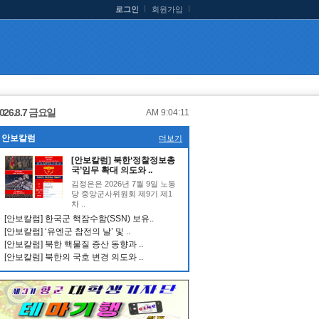
로그인
회원가입
026.8.7 금요일
AM 9:04:12
안보칼럼
더보기
[안보칼럼] 북한‘정찰정보총
국’임무 확대 의도와 ..
김정은은 2026년 7월 9일 노동
당 중앙군사위원회 제9기 제1
차 ..
[안보칼럼] 한국군 핵잠수함(SSN) 보유..
[안보칼럼] ‘유엔군 참전의 날’ 및 ..
[안보칼럼] 북한 핵물질 증산 동향과 ..
[안보칼럼] 북한의 국호 변경 의도와 ..