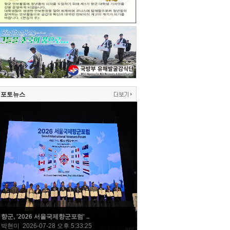
포토뉴스
향군, '2026 서울국제향군포럼' ..
박현미 2026-07-28 오후 5:33:25