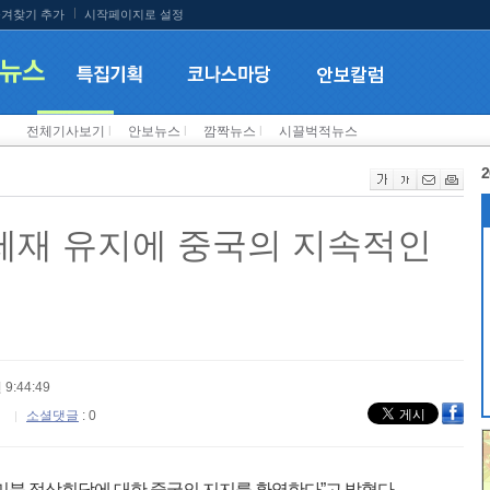
겨찾기 추가
시작페이지로 설정
전체기사보기
l
안보뉴스
l
깜짝뉴스
l
시끌벅적뉴스
2
북제재 유지에 중국의 지속적인
 9:44:49
소셜댓글
: 0
미북 정상회담에 대한 중국의 지지를 환영한다”고 밝혔다.