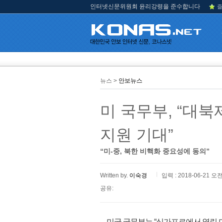
인터넷신문위원회 윤리강령을 준수합니다
즐
뉴스 >
안보뉴스
미 국무부, “대
지원 기대”
“미-중, 북한 비핵화 중요성에 동의”
Written by.
이숙경
입력 : 2018-06-21 오전
공유:
미국 국무부는 “싱가포르에서 열린 