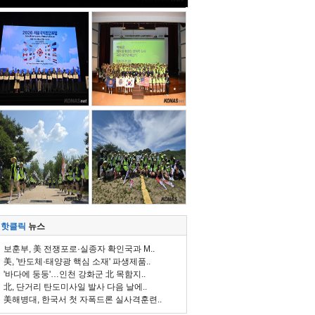
핫클릭
뉴스
보훈부, 美 전쟁포로·실종자 확인국과 M..
美, '반도체·태양광 핵심 소재' 파생제품..
'바다에 둥둥'…인천 강화군 北 목함지..
北, 단거리 탄도미사일 발사 다음 날에..
美해병대, 한국서 첫 자폭드론 실사격훈련..