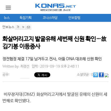
뉴스
특집기획
코나스마당
안보칼럼
안보뉴스
화살머리고지 발굴유해 세번째 신원 확인…故
김기봉 이등중사
정전협정 체결 17일 남겨두고 전사, 아들 DNA 대조해 신원 확인
Written by.
최경선
입력 : 2019-09-19 오후 2:48:11
공유:
소셜댓글
: 0
비무장지대(DMZ) 화살머리고지에서 발굴된 유해의 신원이 세
번째로 확인됐다.