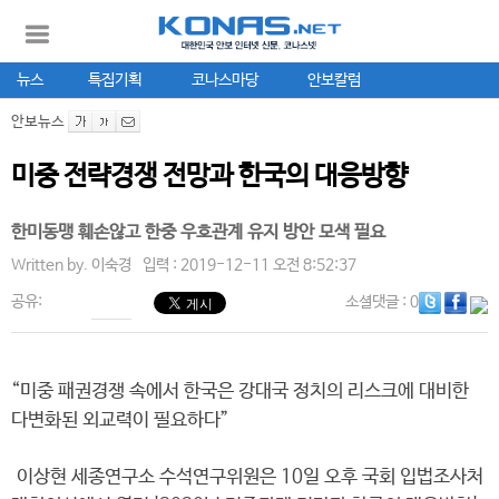
뉴스
특집기획
코나스마당
안보칼럼
안보뉴스
미중 전략경쟁 전망과 한국의 대응방향
한미동맹 훼손않고 한중 우호관계 유지 방안 모색 필요
Written by.
이숙경
입력 : 2019-12-11 오전 8:52:37
공유:
소셜댓글
: 0
“미중 패권경쟁 속에서 한국은 강대국 정치의 리스크에 대비한
다변화된 외교력이 필요하다”
이상현 세종연구소 수석연구위원은 10일 오후 국회 입법조사처