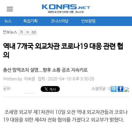
뉴스
특집기획
코나스마당
안보칼럼
안보뉴스
역내 7개국 외교차관 코로나19 대응 관련 협
의
총선 방역조치 설명...향후 소통 공조 지속키로
Written by.
이숙경
입력 : 2020-04-10 오후 3:30:20
공유:
소셜댓글
: 0
조세영 외교부 제1차관이 10일 오전 역내 외교차관들과 코로나
19 대응을 위한 제4차 전화 협의를 가졌다고 외교부가 밝혔다.