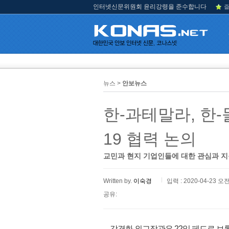
인터넷신문위원회 윤리강령을 준수합니다
즐
뉴스 >
안보뉴스
한-과테말라, 한-
19 협력 논의
교민과 현지 기업인들에 대한 관심과 지
Written by.
이숙경
입력 : 2020-04-23 오전
공유:
강경화 외교장관은 22일 페드로 브