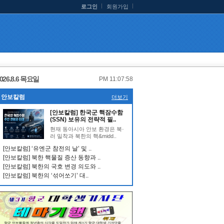
로그인
회원가입
026.8.6 목요일
PM 11:07:58
안보칼럼
더보기
[안보칼럼] 한국군 핵잠수함
(SSN) 보유의 전략적 필..
현재 동아시아 안보 환경은 북·
러 밀착과 북한의 핵&midd..
[안보칼럼] ‘유엔군 참전의 날’ 및 ..
[안보칼럼] 북한 핵물질 증산 동향과 ..
[안보칼럼] 북한의 국호 변경 의도와 ..
[안보칼럼] 북한의 ‘섞어쏘기’ 대..