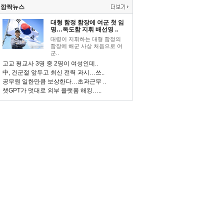
깜짝뉴스
대형 함정 함장에 여군 첫 임
명…독도함 지휘 배선영 ..
대령이 지휘하는 대형 함정의
함장에 해군 사상 처음으로 여
군..
고교 평교사 3명 중 2명이 여성인데..
中, 건군절 앞두고 최신 전력 과시…쓰..
공무원 일한만큼 보상한다…초과근무 ..
챗GPT가 멋대로 외부 플랫폼 해킹…..