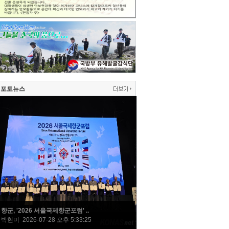
포토뉴스
향군, '2026 서울국제향군포럼' ..
박현미 2026-07-28 오후 5:33:25