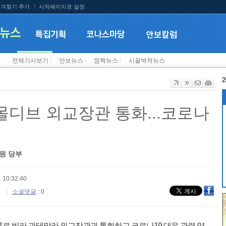
겨찾기 추가
시작페이지로 설정
전체기사보기
l
안보뉴스
l
깜짝뉴스
l
시끌벅적뉴스
2
몰디브 외교장관 통화...코로나
원 당부
 10:32:40
소셜댓글
: 0
롤로 빌라 과테말라 외교장관과 통화하고 코로나19 대응 관련 양