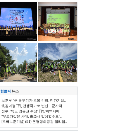
핫클릭
뉴스
보훈부 "군 복무기간 호봉 인정, 민간기업..
北김여정 "日, 전쟁국가로 변신…군사적 ..
정부, '독도 영유권 주장' 日방위백서에 ..
"우크라같은 사태, 東亞서 발생할수도"..
[호국보훈기념] (51) 은평평화공원-윌리엄..