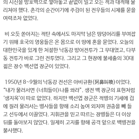
의 시신을 방호벽으로 쌓아놓고 끝없이 밀고 오는 적과 대적해 물
리쳐야 했다. 촌각의 순간이기에 주검이 된 전우들의 시체를 묻을
여력조차 없었다.
비 오듯 쏟아지는 적탄 속에서도 마지막 남은 땅덩어리를 부여잡
기 위해 호국의 영웅들은 온 몸으로 이 땅에 혼을 묻었다. 오늘의
대한민국을 있게 한 처절한 낙동강 방어전투가 그 무대였고, 다부
동 전투가 바로 그런 전투였다. 그리고 그 현장에 불세출의 30대
젊은 장수 백선엽 장군이 있었다.
1950년 8~9월의 낙동강 전선은 아비규환(阿鼻叫喚)이었다.
“내가 물러서면 (너희들이)나를 쏴라”. 생전 백 장군의 표현처럼
‘생지옥’이 따로 없었다. 하지만 백선엽 장군은 적병의 기세에 겁
에 질려 물러서는 병사들을 향해 소리 높여 외치며 권총을 빼 들
고 선두에서 이끌었다. 지휘관을 믿고 따르는 장병들은 더 이상
뒤를 돌아보지 않았다. 일제히 고지를 향해 공격 앞으로 백병전을
불사했다.