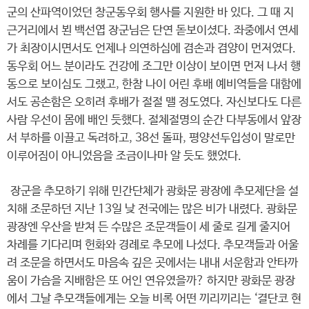
군의 산파역이었던 창군동우회 행사를 지원한 바 있다. 그 때 지
근거리에서 뵌 백선엽 장군님은 단연 돋보이셨다. 좌중에서 연세
가 최장이시면서도 언제나 의연하심에 겸손과 겸양이 먼저였다.
동우회 어느 분이라도 건강에 조그만 이상이 보이면 먼저 나서 행
동으로 보이심도 그랬고, 한참 나이 어린 후배 예비역들을 대함에
서도 공손함은 오히려 후배가 절절 맬 정도였다. 자신보다도 다른
사람 우선이 몸에 배인 듯했다. 절체절명의 순간 다부동에서 앞장
서 부하를 이끌고 독려하고, 38선 돌파, 평양선두입성이 말로만
이루어짐이 아니었음을 조금이나마 알 듯도 했었다.
장군을 추모하기 위해 민간단체가 광화문 광장에 추모제단을 설
치해 조문하던 지난 13일 낮 전국에는 많은 비가 내렸다. 광화문
광장엔 우산을 받쳐 든 수많은 조문객들이 세 줄로 길게 줄지어
차례를 기다리며 헌화와 경례로 추모에 나섰다. 추모객들과 어울
려 조문을 하면서도 마음속 깊은 곳에서는 내내 서운함과 안타까
움이 가슴을 지배함은 또 어인 연유였을까? 하지만 광화문 광장
에서 그날 추모객들에게는 오늘 비록 어떤 끼리끼리는 ‘결단코 현