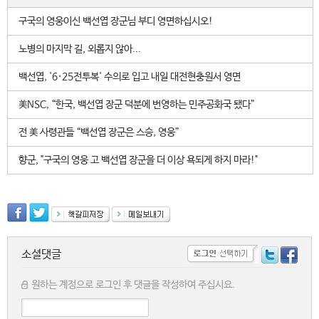
구국의 영웅이신 백선엽 장군님 부디 영면하십시오!
노병의 마지막 길, 외롭지 않아...
백선엽, '6·25전투복' 수의로 입고 내일 대전현충원서 영면
美NSC, “한국, 백선엽 장군 덕분에 번영하는 민주공화국 됐다”
전 美 사령관들 “백선엽 장군은 스승, 영웅”
향군, "구국의 영웅 고 백선엽 장군을 더 이상 욕되게 하지 마라!"
소셜댓글
원하는 계정으로 로그인 후 댓글을 작성하여 주십시요.