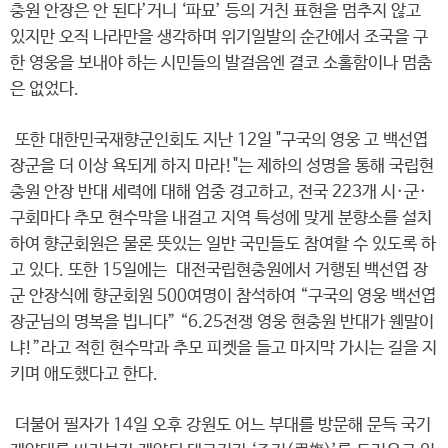
충원 안장은 안 된다’거니 ‘파묘’ 등의 거친 표현을 멈추지 않고
있지만 오직 나라만을 생각하며 위기일발의 순간에서 조국을 구
한 영웅을 보내야 하는 시민들의 발걸음엔 결코 소홀함이나 멈춤
은 없었다.
또한 대한민국재향군인회도 지난 12일 "구국의 영웅 고 백선엽
장군을 더 이상 욕되게 하지 마라!"는 제하의 성명을 통해 국립현
충원 안장 반대 세력에 대해 엄중 경고하고, 전국 223개 시·군·
구회마다 추모 현수막을 내걸고 지역 특성에 맞게 분향소를 설치
하여 향군회원은 물론 뜻있는 일반 국민들도 참여할 수 있도록 하
고 있다. 또한 15일에는 대전국립현충원에서 거행된 백선엽 장
군 안장식에 향군회원 500여명이 참석하여 “구국의 영웅 백선엽
장군님의 명복을 빕니다” “6.25전쟁 영웅 현충원 반대가 웬말이
냐!”라고 적힌 현수막과 추모 피켓을 들고 마지막 가시는 길을 지
키며 애도했다고 한다.
더불어 필자가 14일 오후 강원도 어느 부대를 방문해 문득 국기