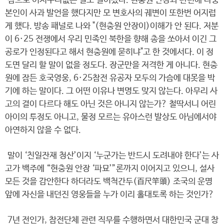
참으로 어처구니없는 일도 벌어졌다. 현충원 안장과 관련해 나중
본인이 사과 발언을 했다지만 모 변호사의 궤변이 또한번 어지럽
게 했다. 방송 패널로 나와 "(현충원 안장이)이해가 안 된다. 저분
이 6·25 전쟁에서 우리 민족인 북한을 향해 총을 쏘아서 이긴 그
공로가 인정된다고 해서 현충원에 묻히냐"고 한 것에서다. 이 정
도면 달리 할 말이 없을 정도다. 장군만을 저격한 게 아니다. 현충
원에 잠든 호국영웅, 6·25참전 유공자 모두의 가슴에 대못을 박
기에 하는 말이다. 그 어떤 이유나 변명도 맞지 않는다. 아무리 사
고의 결이 다르다 해도 아닌 것은 아니지 않는가? 철딱서니 어린
아이의 투정도 아니고, 물정 모르는 유아스런 발상도 아님에서야
아연하지 않을 수 없다.
말이 ‘친일잔재 청산’이지 ‘누군가는 반드시 도려내야 한다’는 사
고가 백주에 “현충원 안장 ‘파묘’”론까지 이어지고 있으니, 설사
모든 것을 감안한다 하더라도 백척간두(百尺竿頭) 조국의 운명
앞에 자신을 내던진 영웅들을 누가 이리 홀대토록 하는 것인가?
7년 전인가, 참전단체 관련 직무를 수행하면서 대한민국 군대 창