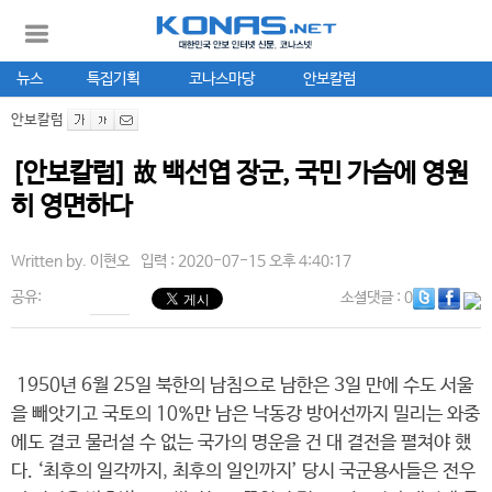
뉴스
특집기획
코나스마당
안보칼럼
안보칼럼
[안보칼럼] 故 백선엽 장군, 국민 가슴에 영원
히 영면하다
Written by.
이현오
입력 : 2020-07-15 오후 4:40:17
공유:
소셜댓글
: 0
1950년 6월 25일 북한의 남침으로 남한은 3일 만에 수도 서울
을 빼앗기고 국토의 10%만 남은 낙동강 방어선까지 밀리는 와중
에도 결코 물러설 수 없는 국가의 명운을 건 대 결전을 펼쳐야 했
다. ‘최후의 일각까지, 최후의 일인까지’ 당시 국군용사들은 전우