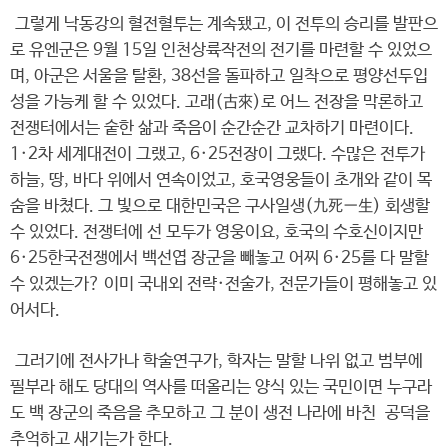
그렇게 낙동강의 혈전혈투는 계속됐고, 이 전투의 승리를 발판으
로 유엔군은 9월 15일 인천상륙작전의 전기를 마련할 수 있었으
며, 아군은 서울을 탈환, 38선을 돌파하고 일착으로 평양선두입
성을 가능케 할 수 있었다. 고래(古來)로 어느 전장을 막론하고
전쟁터에서는 숱한 삶과 죽음이 순간순간 교차하기 마련이다.
1·2차 세계대전이 그랬고, 6·25전장이 그랬다. 수많은 전투가
하늘, 땅, 바다 위에서 연속이었고, 호국영웅들이 초개와 같이 목
숨을 바쳤다. 그 빛으로 대한민국은 구사일생(九死一生) 회생할
수 있었다. 전쟁터에 선 모두가 영웅이요, 호국의 수호신이지만
6·25한국전쟁에서 백선엽 장군을 빼놓고 어찌 6·25를 다 말할
수 있겠는가? 이미 국내외 전략·전술가, 전문가들이 평해놓고 있
어서다.
그러기에 전사가나 학술연구가, 학자는 말할 나위 없고 범부에
필부라 해도 당대의 역사를 떠올리는 양식 있는 국민이면 누구라
도 백 장군의 죽음을 추모하고 그 분이 생전 나라에 바친 공덕을
추억하고 새기는가 한다.